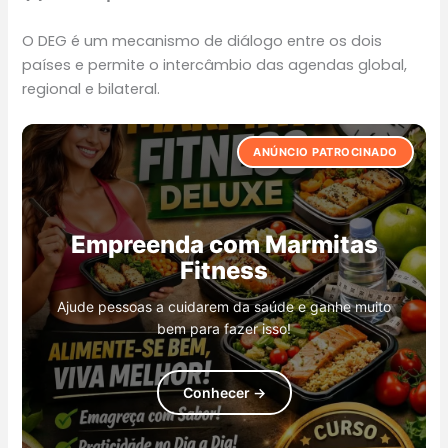
O DEG é um mecanismo de diálogo entre os dois
países e permite o intercâmbio das agendas global,
regional e bilateral.
ANÚNCIO PATROCINADO
Empreenda com Marmitas
Pochete De Náilon
Câmera de segurança oculta
Recaregador Portátil
Impermeável Masculina
Fitness
Câmera Wi-Fi oculta em tomada
Power Bank 20.000 mAh
Confira este Pochete De Náilon Impermeável Masculina
Ajude pessoas a cuidarem da saúde e ganhe muito
Crossbody e obtenha-o no Kwai agora!
bem para fazer isso!
Conhecer →
Conhecer →
Conhecer →
Conhecer →