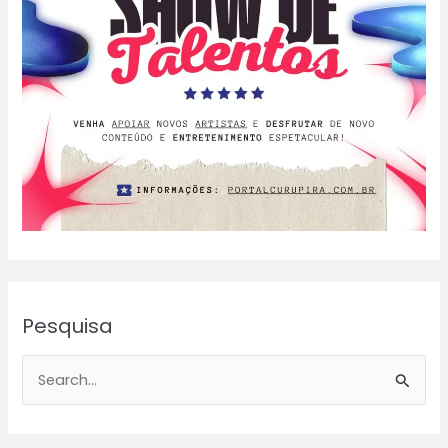
Pesquisa
P
e
s