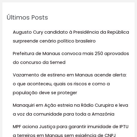
q
u
Últimos Posts
i
s
Augusto Cury candidato à Presidência da República
a
surpreende cenário político brasileiro
r
Prefeitura de Manaus convoca mais 250 aprovados
p
do concurso da Semed
o
r
Vazamento de estireno em Manaus acende alerta:
:
o que aconteceu, quais os riscos e como a
população deve se proteger
Manaquiri em Ação estreia na Rádio Curupira e leva
a voz da comunidade para toda a Amazônia
MPF aciona Justiça para garantir imunidade de IPTU
a terreiros em Manaus sem exigência de CNPJ