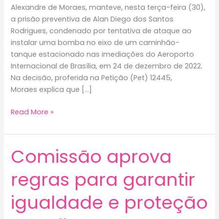
Alexandre de Moraes, manteve, nesta terça-feira (30),
a prisão preventiva de Alan Diego dos Santos
Rodrigues, condenado por tentativa de ataque ao
instalar uma bomba no eixo de um caminhão-
tanque estacionado nas imediações do Aeroporto
Internacional de Brasília, em 24 de dezembro de 2022.
Na decisão, proferida na Petição (Pet) 12445,
Moraes explica que […]
Moraes
Read More »
mantém
preso
condenado
Comissão aprova
por
bomba
regras para garantir
no
aeroporto
igualdade e proteção
de
Brasília