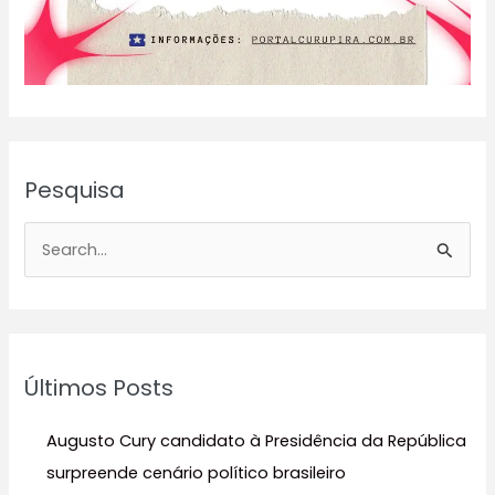
Pesquisa
P
e
s
q
u
Últimos Posts
i
s
Augusto Cury candidato à Presidência da República
a
surpreende cenário político brasileiro
r