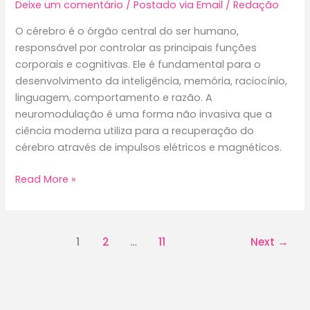
Deixe um comentário
/
Postado via Email
/
Redação
O cérebro é o órgão central do ser humano,
responsável por controlar as principais funções
corporais e cognitivas. Ele é fundamental para o
desenvolvimento da inteligência, memória, raciocínio,
linguagem, comportamento e razão. A
neuromodulação é uma forma não invasiva que a
ciência moderna utiliza para a recuperação do
cérebro através de impulsos elétricos e magnéticos.
Neuroestimulação:
Read More »
avança
o
uso
1
2
…
11
Next
→
de
impulsos
elétricos
como