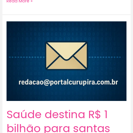
Bahia
Read More »
registra
sete
casos
suspeitos
de
intoxicação
por
metanol
Saúde destina R$ 1
bilhão para santas