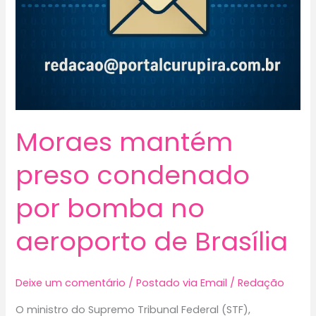
Moraes mantém
preso condenado
por bomba no
aeroporto de Brasília
Deixe um comentário
/
Postado via Email
/
Redação
O ministro do Supremo Tribunal Federal (STF),