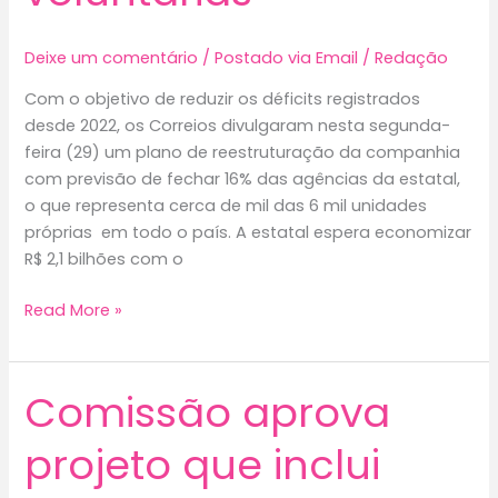
Deixe um comentário
/
Postado via Email
/
Redação
Com o objetivo de reduzir os déficits registrados
desde 2022, os Correios divulgaram nesta segunda-
feira (29) um plano de reestruturação da companhia
com previsão de fechar 16% das agências da estatal,
o que representa cerca de mil das 6 mil unidades
próprias em todo o país. A estatal espera economizar
R$ 2,1 bilhões com o
Correios
Read More »
prevê
fechar
mil
Comissão aprova
agências
e
projeto que inclui
15
mil