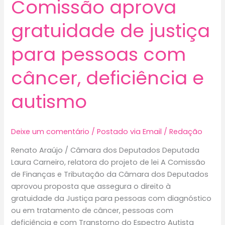
Comissão aprova
garantir
igualdade
gratuidade de justiça
e
proteção
para pessoas com
a
mulheres
câncer, deficiência e
em
audiências
autismo
judiciais
Deixe um comentário
/
Postado via Email
/
Redação
Renato Araújo / Câmara dos Deputados Deputada
Laura Carneiro, relatora do projeto de lei A Comissão
de Finanças e Tributação da Câmara dos Deputados
aprovou proposta que assegura o direito à
gratuidade da Justiça para pessoas com diagnóstico
ou em tratamento de câncer, pessoas com
deficiência e com Transtorno do Espectro Autista