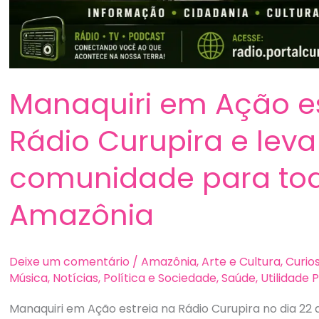
Manaquiri em Ação es
Rádio Curupira e leva
comunidade para to
Amazônia
Deixe um comentário
/
Amazônia
,
Arte e Cultura
,
Curio
Música
,
Notícias
,
Política e Sociedade
,
Saúde
,
Utilidade 
Manaquiri em Ação estreia na Rádio Curupira no dia 22 d