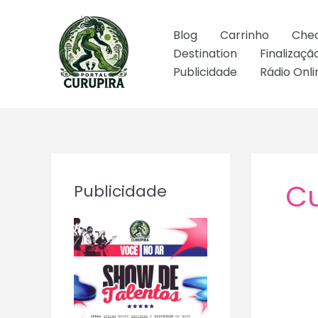
Ir
para
Blog
Carrinho
Che
o
Destination
Finalizaç
conteúdo
Publicidade
Rádio Onli
Cu
Publicidade