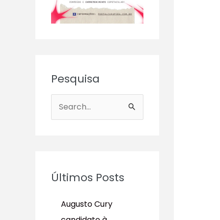
Pesquisa
P
e
s
q
u
Últimos Posts
i
s
Augusto Cury
a
candidato à