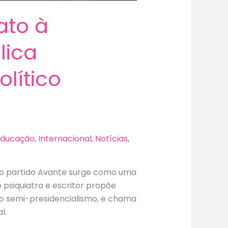
ato à
lica
lítico
Educação
,
Internacional
,
Notícias
,
elo partido Avante surge como uma
o psiquiatra e escritor propõe
do semi-presidencialismo, e chama
l.