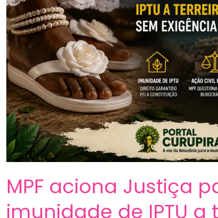
para
toda
a
Amazônia
MPF aciona Justiça pa
imunidade de IPTU a 