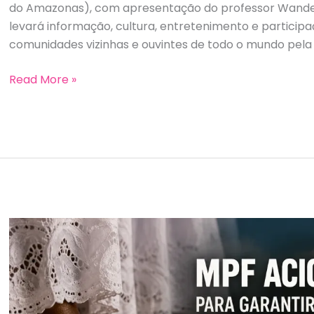
do Amazonas), com apresentação do professor Wand
levará informação, cultura, entretenimento e participa
comunidades vizinhas e ouvintes de todo o mundo pela 
Manaquiri
Read More »
em
Ação
estreia
na
Rádio
Curupira
e
leva
a
voz
da
comunidade