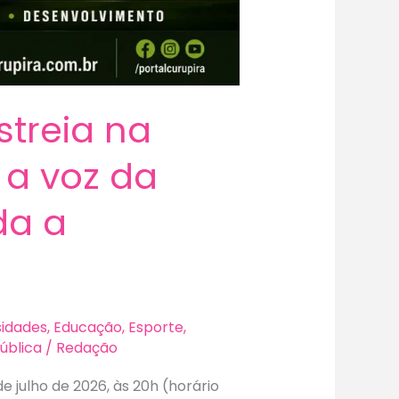
treia na
 a voz da
da a
sidades
,
Educação
,
Esporte
,
Pública
/
Redação
e julho de 2026, às 20h (horário