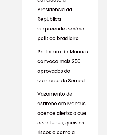
r
Presidência da
p
República
o
surpreende cenário
r
político brasileiro
:
Prefeitura de Manaus
convoca mais 250
aprovados do
concurso da Semed
Vazamento de
estireno em Manaus
acende alerta: o que
aconteceu, quais os
riscos e como a