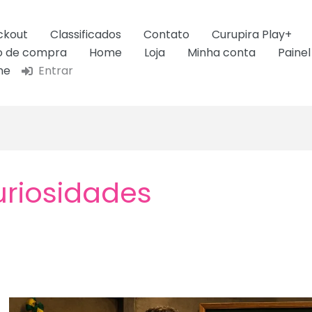
ckout
Classificados
Contato
Curupira Play+
ão de compra
Home
Loja
Minha conta
Painel
ne
Entrar
riosidades