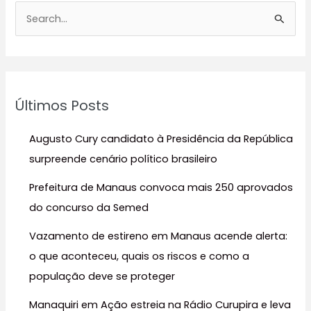
P
e
s
q
u
Últimos Posts
i
s
Augusto Cury candidato à Presidência da República
a
surpreende cenário político brasileiro
r
Prefeitura de Manaus convoca mais 250 aprovados
p
do concurso da Semed
o
r
Vazamento de estireno em Manaus acende alerta:
:
o que aconteceu, quais os riscos e como a
população deve se proteger
Manaquiri em Ação estreia na Rádio Curupira e leva