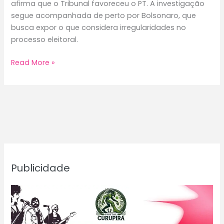
afirma que o Tribunal favoreceu o PT. A investigação
segue acompanhada de perto por Bolsonaro, que
busca expor o que considera irregularidades no
processo eleitoral.
Bolsonaro
Read More »
e
seu
advogado
acusam
Alexandre
de
Moraes
de
Publicidade
parcialidade
e
denunciam
interferências
no