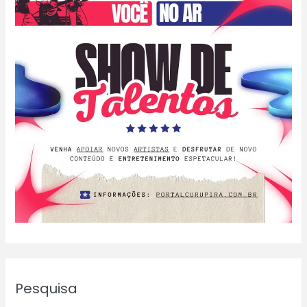
processo
eleitoral
Pesquisa