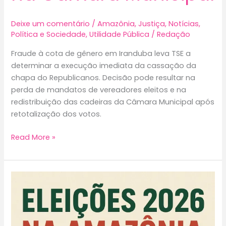
Deixe um comentário
/
Amazônia
,
Justiça
,
Notícias
,
Política e Sociedade
,
Utilidade Pública
/
Redação
Fraude à cota de gênero em Iranduba leva TSE a
determinar a execução imediata da cassação da
chapa do Republicanos. Decisão pode resultar na
perda de mandatos de vereadores eleitos e na
redistribuição das cadeiras da Câmara Municipal após
retotalização dos votos.
Fraude
Read More »
à
cota
de
gênero
em
Iranduba:
TSE