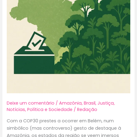
de
gênero
Deixe um comentário
/
Amazônia
,
Brasil
,
Justiça
,
Notícias
,
Política e Sociedade
/
Redação
Com a COP30 prestes a ocorrer em Belém, num
simbólico (mas controverso) gesto de destaque à
Amazônia, os estados da região se veem imersos