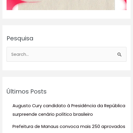
Pesquisa
P
e
s
q
u
Últimos Posts
i
s
Augusto Cury candidato à Presidência da República
a
surpreende cenário político brasileiro
r
Prefeitura de Manaus convoca mais 250 aprovados
p