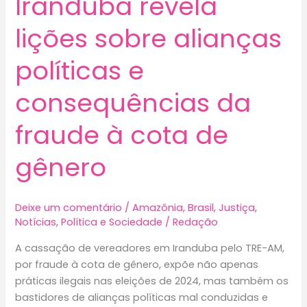
Iranduba revela
manda
cassar
lições sobre alianças
chapa
e
políticas e
pode
provocar
consequências da
mudança
fraude à cota de
na
Câmara
gênero
Municipal
Deixe um comentário
/
Amazônia
,
Brasil
,
Justiça
,
Notícias
,
Política e Sociedade
/
Redação
A cassação de vereadores em Iranduba pelo TRE-AM,
por fraude à cota de gênero, expõe não apenas
práticas ilegais nas eleições de 2024, mas também os
bastidores de alianças políticas mal conduzidas e