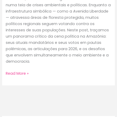
numa teia de crises ambientais e políticas. Enquanto a
infraestrutura simbólica — como a Avenida Liberdade
— atravessa áreas de floresta protegida, muitos
políticos regionais seguem votando contra os
interesses de suas populações. Neste post, traçamos
um panorama crítico da cena política na Amazônia:
seus atuais mandatários e seus votos em pautas
polêmicas, as articulações para 2026, e os desafios
que envolvem simultaneamente o meio ambiente e a
democracia.
Eleições
Read More »
2026
na
Amazônia:
desafios
políticos
entre