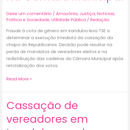
Deixe um comentário
/
Amazônia
,
Justiça
,
Notícias
,
Política e Sociedade
,
Utilidade Pública
/
Redação
Fraude à cota de gênero em Iranduba leva TSE a
determinar a execução imediata da cassação da
chapa do Republicanos. Decisão pode resultar na
perda de mandatos de vereadores eleitos e na
redistribuição das cadeiras da Câmara Municipal após
retotalização dos votos.
Fraude
Read More »
à
cota
de
Cassação de
gênero
em
vereadores em
Iranduba:
TSE