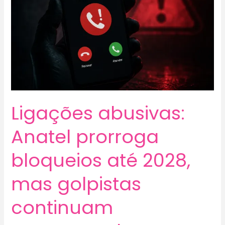
Ligações abusivas:
Anatel prorroga
bloqueios até 2028,
mas golpistas
continuam