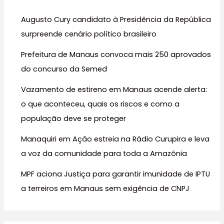
s
Augusto Cury candidato à Presidência da República
a
surpreende cenário político brasileiro
r
Prefeitura de Manaus convoca mais 250 aprovados
p
do concurso da Semed
o
r
Vazamento de estireno em Manaus acende alerta:
:
o que aconteceu, quais os riscos e como a
população deve se proteger
Manaquiri em Ação estreia na Rádio Curupira e leva
a voz da comunidade para toda a Amazônia
MPF aciona Justiça para garantir imunidade de IPTU
a terreiros em Manaus sem exigência de CNPJ