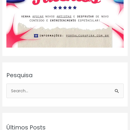
Pesquisa
P
e
s
q
u
Últimos Posts
i