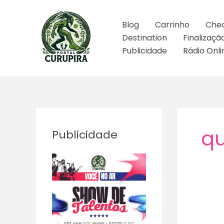
Ir
para
Blog
Carrinho
Che
o
Destination
Finalizaç
conteúdo
Publicidade
Rádio Onli
qu
Publicidade