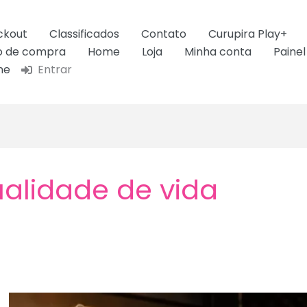
ckout
Classificados
Contato
Curupira Play+
ão de compra
Home
Loja
Minha conta
Painel
ne
Entrar
alidade de vida