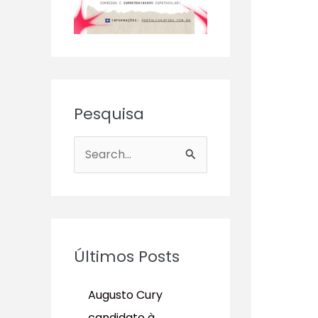
Pesquisa
P
e
s
q
u
Últimos Posts
i
s
Augusto Cury
a
candidato à