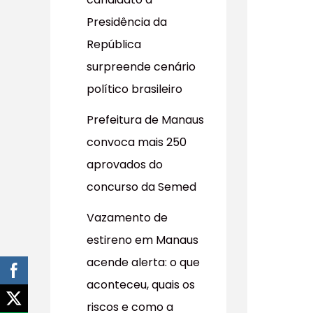
r
Presidência da
p
República
o
surpreende cenário
r
político brasileiro
:
Prefeitura de Manaus
convoca mais 250
aprovados do
concurso da Semed
Vazamento de
estireno em Manaus
acende alerta: o que
aconteceu, quais os
riscos e como a