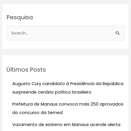
Pesquisa
P
e
s
q
u
Últimos Posts
i
s
Augusto Cury candidato à Presidência da República
a
surpreende cenário político brasileiro
r
Prefeitura de Manaus convoca mais 250 aprovados
p
do concurso da Semed
o
r
Vazamento de estireno em Manaus acende alerta: