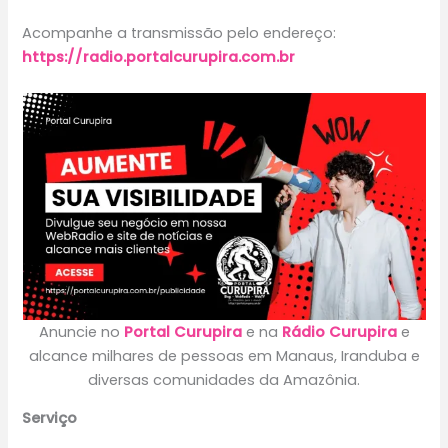
Acompanhe a transmissão pelo endereço:
https://radio.portalcurupira.com.br
Anuncie no
Portal Curupira
e na
Rádio Curupira
e
alcance milhares de pessoas em Manaus, Iranduba e
diversas comunidades da Amazônia.
Serviço