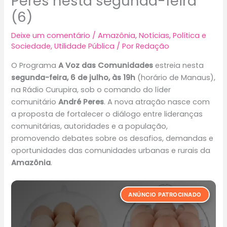
Peres nesta segunda-feira
(6)
Deixe um comentário
/
Amazônia
,
Notícias
,
Política e
Sociedade
,
Utilidade Pública
/ Por
Redação
O Programa
A Voz das Comunidades
estreia nesta
segunda-feira, 6 de julho, às 19h
(horário de Manaus),
na Rádio Curupira, sob o comando do líder
comunitário
André Peres
. A nova atração nasce com
a proposta de fortalecer o diálogo entre lideranças
comunitárias, autoridades e a população,
promovendo debates sobre os desafios, demandas e
oportunidades das comunidades urbanas e rurais da
Amazônia
.
ANÚNCIO PATROCINADO
Fichas para Treino do Alfabeto