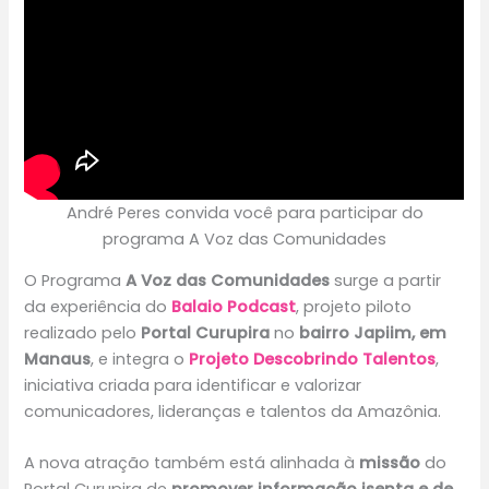
André Peres convida você para participar do
programa A Voz das Comunidades
O Programa
A Voz das Comunidades
surge a partir
da experiência do
Balaio Podcast
, projeto piloto
realizado pelo
Portal Curupira
no
bairro Japiim, em
Manaus
, e integra o
Projeto Descobrindo Talentos
,
iniciativa criada para identificar e valorizar
comunicadores, lideranças e talentos da Amazônia.
A nova atração também está alinhada à
missão
do