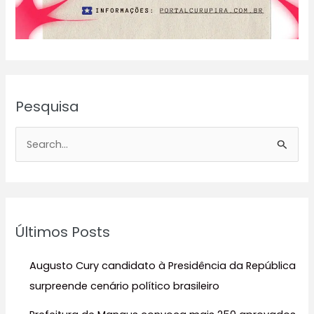
Pesquisa
P
e
s
q
u
Últimos Posts
i
s
Augusto Cury candidato à Presidência da República
a
surpreende cenário político brasileiro
r