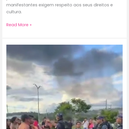
manifestantes exigem respeito aos seus direitos e
cultura.
Indígenas
Read More »
do
Pará
Enfrentam
SEDUC
e
Exigem
Respeito
à
Educação
Tradicional