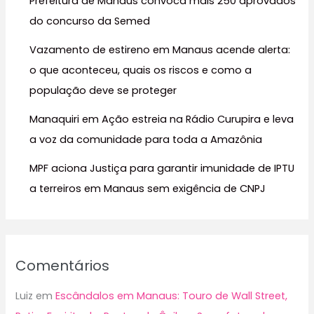
Prefeitura de Manaus convoca mais 250 aprovados
p
do concurso da Semed
o
r
Vazamento de estireno em Manaus acende alerta:
:
o que aconteceu, quais os riscos e como a
população deve se proteger
Manaquiri em Ação estreia na Rádio Curupira e leva
a voz da comunidade para toda a Amazônia
MPF aciona Justiça para garantir imunidade de IPTU
a terreiros em Manaus sem exigência de CNPJ
Comentários
Luiz
em
Escândalos em Manaus: Touro de Wall Street,