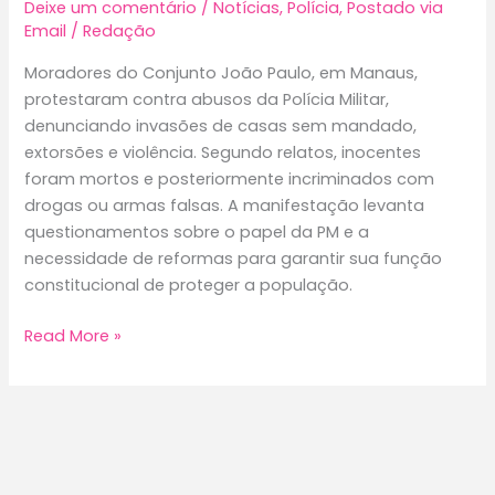
Deixe um comentário
/
Notícias
,
Polícia
,
Postado via
Email
/
Redação
Moradores do Conjunto João Paulo, em Manaus,
protestaram contra abusos da Polícia Militar,
denunciando invasões de casas sem mandado,
extorsões e violência. Segundo relatos, inocentes
foram mortos e posteriormente incriminados com
drogas ou armas falsas. A manifestação levanta
questionamentos sobre o papel da PM e a
necessidade de reformas para garantir sua função
constitucional de proteger a população.
Moradores
Read More »
do
Conjunto
João
Paulo
protestam
contra