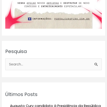
Pesquisa
P
e
s
q
u
Últimos Posts
i
s
Augusto Cury candidato à Presidência da República