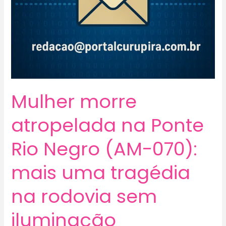
Mulher morre
atropelada na Ponte
Rio Negro (AM-070):
mais uma tragédia
na rodovia sem
iluminação