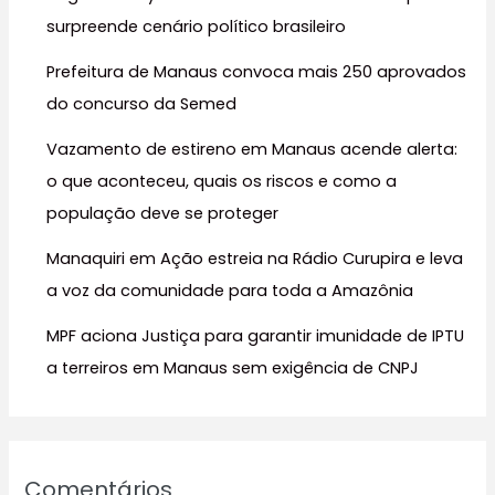
a
surpreende cenário político brasileiro
r
Prefeitura de Manaus convoca mais 250 aprovados
p
do concurso da Semed
o
r
Vazamento de estireno em Manaus acende alerta:
:
o que aconteceu, quais os riscos e como a
população deve se proteger
Manaquiri em Ação estreia na Rádio Curupira e leva
a voz da comunidade para toda a Amazônia
MPF aciona Justiça para garantir imunidade de IPTU
a terreiros em Manaus sem exigência de CNPJ
Comentários