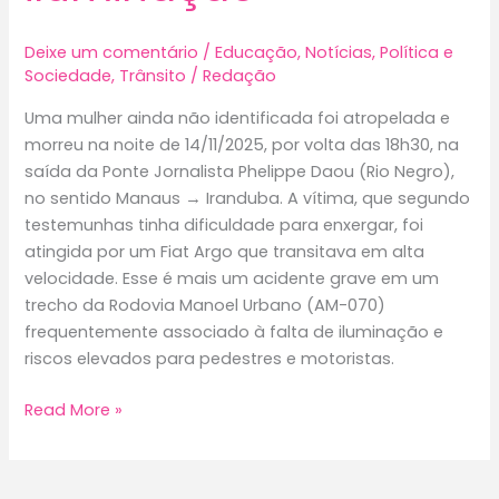
Deixe um comentário
/
Educação
,
Notícias
,
Política e
Sociedade
,
Trânsito
/
Redação
Uma mulher ainda não identificada foi atropelada e
morreu na noite de 14/11/2025, por volta das 18h30, na
saída da Ponte Jornalista Phelippe Daou (Rio Negro),
no sentido Manaus → Iranduba. A vítima, que segundo
testemunhas tinha dificuldade para enxergar, foi
atingida por um Fiat Argo que transitava em alta
velocidade. Esse é mais um acidente grave em um
trecho da Rodovia Manoel Urbano (AM-070)
frequentemente associado à falta de iluminação e
riscos elevados para pedestres e motoristas.
Mulher
Read More »
morre
atropelada
na