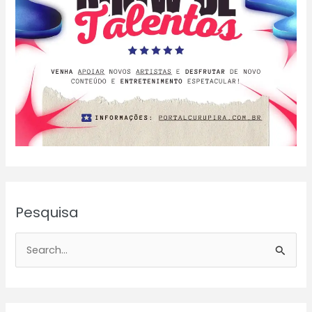
Pesquisa
P
e
s
q