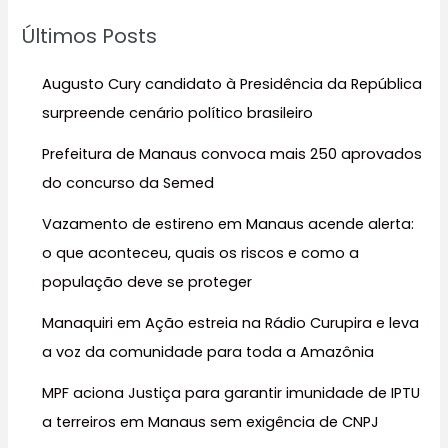
u
Últimos Posts
i
s
Augusto Cury candidato à Presidência da República
a
surpreende cenário político brasileiro
r
Prefeitura de Manaus convoca mais 250 aprovados
p
do concurso da Semed
o
r
Vazamento de estireno em Manaus acende alerta:
:
o que aconteceu, quais os riscos e como a
população deve se proteger
Manaquiri em Ação estreia na Rádio Curupira e leva
a voz da comunidade para toda a Amazônia
MPF aciona Justiça para garantir imunidade de IPTU
a terreiros em Manaus sem exigência de CNPJ