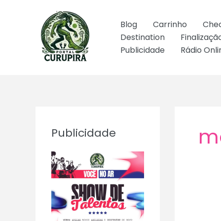
Ir
para
Blog
Carrinho
Che
o
Destination
Finalizaç
conteúdo
Publicidade
Rádio Onli
mo
Publicidade