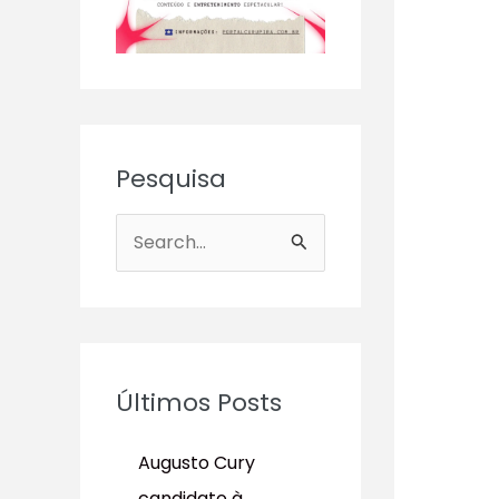
Pesquisa
P
e
s
q
u
Últimos Posts
i
s
Augusto Cury
a
candidato à