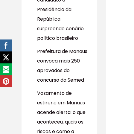
r
Presidência da
p
República
o
surpreende cenário
r
político brasileiro
:
Prefeitura de Manaus
convoca mais 250
aprovados do
concurso da Semed
Vazamento de
estireno em Manaus
acende alerta: o que
aconteceu, quais os
riscos e como a