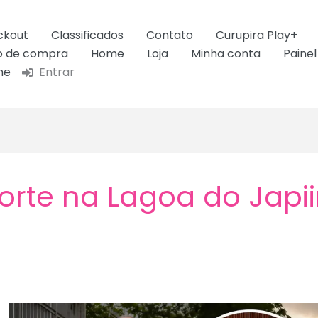
ckout
Classificados
Contato
Curupira Play+
ão de compra
Home
Loja
Minha conta
Painel
ne
Entrar
rte na Lagoa do Japi