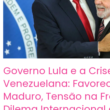
Governo Lula e a Cris
Venezuelana: Favore
Maduro, Tensão na Fr
Dilema Internacional 