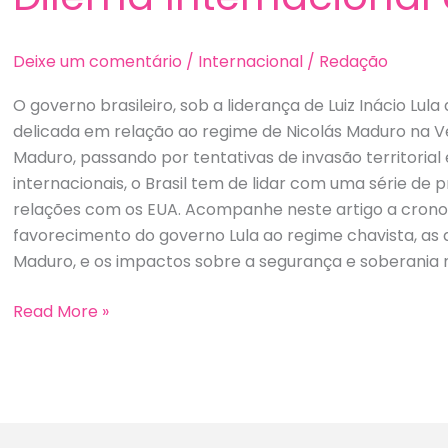
Deixe um comentário
/
Internacional
/
Redação
O governo brasileiro, sob a liderança de Luiz Inácio Lula
delicada em relação ao regime de Nicolás Maduro na Ve
Maduro, passando por tentativas de invasão territorial 
internacionais, o Brasil tem de lidar com uma série de p
relações com os EUA. Acompanhe neste artigo a crono
favorecimento do governo Lula ao regime chavista, as
Maduro, e os impactos sobre a segurança e soberania n
Governo
Read More »
Lula
e
a
Crise
Venezuelana: