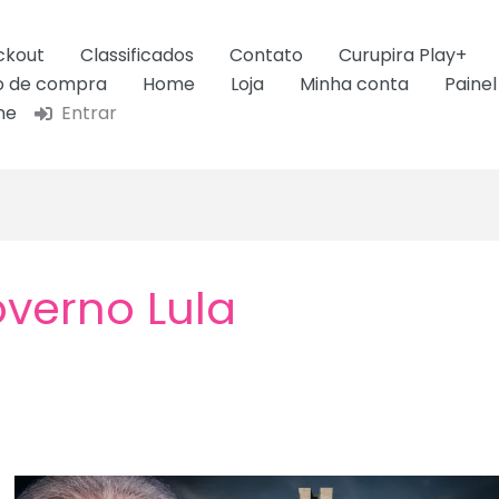
ckout
Classificados
Contato
Curupira Play+
ão de compra
Home
Loja
Minha conta
Painel
ne
Entrar
verno Lula