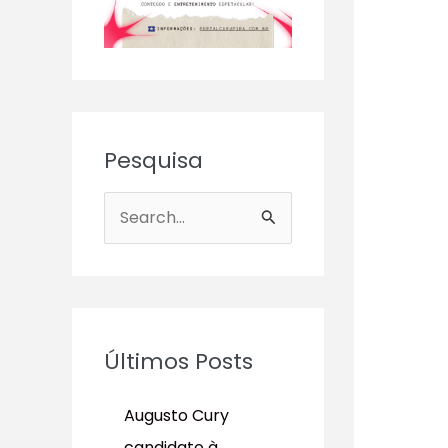
Pesquisa
P
e
s
q
u
Últimos Posts
i
s
Augusto Cury
a
candidato à