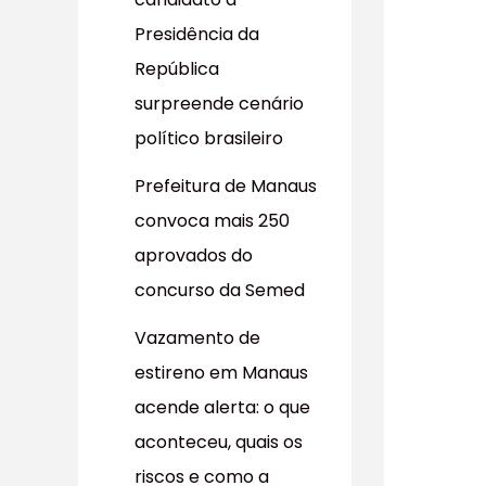
r
Presidência da
p
República
o
surpreende cenário
r
político brasileiro
:
Prefeitura de Manaus
convoca mais 250
aprovados do
concurso da Semed
Vazamento de
estireno em Manaus
acende alerta: o que
aconteceu, quais os
riscos e como a