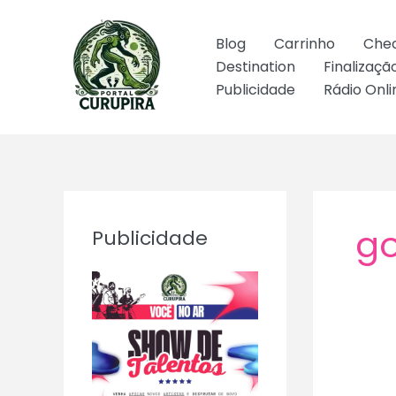
Ir
para
Blog
Carrinho
Che
o
Destination
Finalizaç
conteúdo
Publicidade
Rádio Onli
go
Publicidade