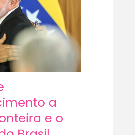
e
cimento a
onteira e o
do Brasil