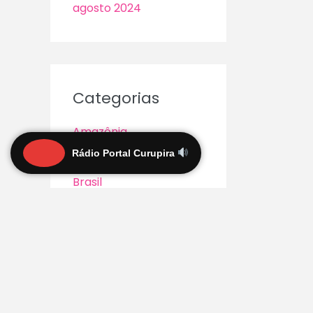
agosto 2024
Categorias
Amazônia
Rádio Portal Curupira
Arte e Cultura
Brasil
Concursos
Curiosidades
Economia
Educação
Emprego/Oportunidad