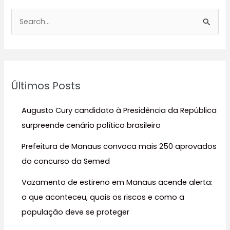
P
e
s
q
u
Últimos Posts
i
s
Augusto Cury candidato à Presidência da República
a
surpreende cenário político brasileiro
r
Prefeitura de Manaus convoca mais 250 aprovados
p
do concurso da Semed
o
r
Vazamento de estireno em Manaus acende alerta:
:
o que aconteceu, quais os riscos e como a
população deve se proteger