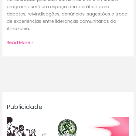
programa será um espaço democrático para
debates, reivindicações, denúncias, sugestões e troca
de experiências entre lideranças comunitárias da
Amazônia.
Programa
Read More »
A
Voz
das
Comunidades
estreia
na
Rádio
Curupira
Publicidade
com
André
Peres
nesta