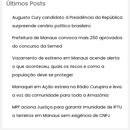
Últimos Posts
i
s
Augusto Cury candidato à Presidência da República
a
surpreende cenário político brasileiro
r
Prefeitura de Manaus convoca mais 250 aprovados
p
do concurso da Semed
o
r
Vazamento de estireno em Manaus acende alerta:
:
o que aconteceu, quais os riscos e como a
população deve se proteger
Manaquiri em Ação estreia na Rádio Curupira e leva
a voz da comunidade para toda a Amazônia
MPF aciona Justiça para garantir imunidade de IPTU
a terreiros em Manaus sem exigência de CNPJ