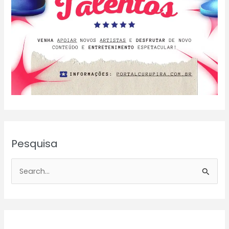
Pesquisa
P
e
s
q
u