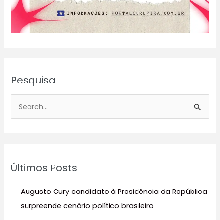
Pesquisa
P
e
s
q
u
Últimos Posts
i
s
Augusto Cury candidato à Presidência da República
a
surpreende cenário político brasileiro
r