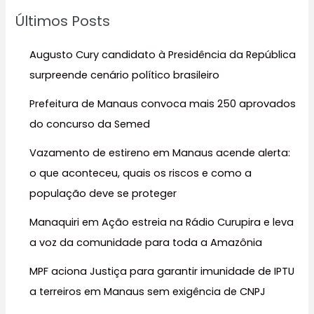
u
Últimos Posts
i
s
Augusto Cury candidato à Presidência da República
a
surpreende cenário político brasileiro
r
Prefeitura de Manaus convoca mais 250 aprovados
p
do concurso da Semed
o
r
Vazamento de estireno em Manaus acende alerta:
:
o que aconteceu, quais os riscos e como a
população deve se proteger
Manaquiri em Ação estreia na Rádio Curupira e leva
a voz da comunidade para toda a Amazônia
MPF aciona Justiça para garantir imunidade de IPTU
a terreiros em Manaus sem exigência de CNPJ