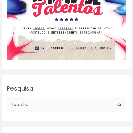
Pesquisa
P
e
s
q