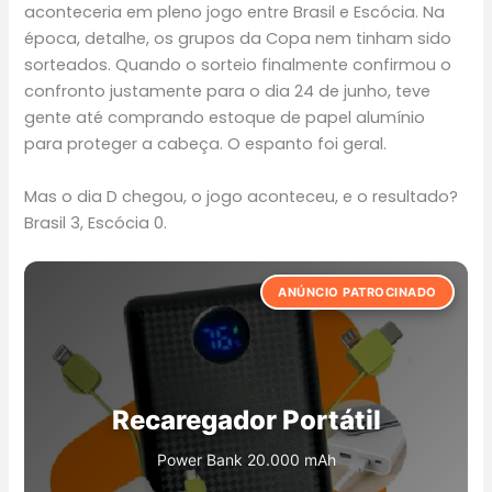
aconteceria em pleno jogo entre Brasil e Escócia. Na
época, detalhe, os grupos da Copa nem tinham sido
sorteados. Quando o sorteio finalmente confirmou o
confronto justamente para o dia 24 de junho, teve
gente até comprando estoque de papel alumínio
para proteger a cabeça. O espanto foi geral.
Mas o dia D chegou, o jogo aconteceu, e o resultado?
Brasil 3, Escócia 0.
ANÚNCIO PATROCINADO
Creatina Monohidratada
Caixa de Som Bluetooth
Recaregador Portátil
Capacete
Growth Suplementos 100g, 130g, 250g, 300g.
Produto a prova d\'água e muito potente
Disponível e varias cores e tamanhos
Power Bank 20.000 mAh