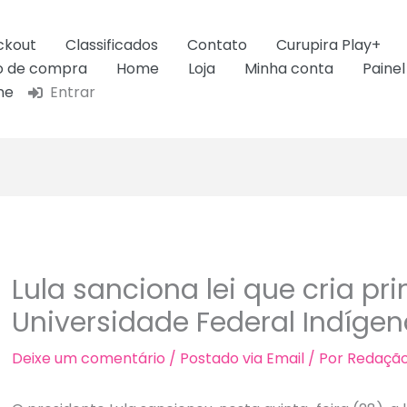
ckout
Classificados
Contato
Curupira Play+
ão de compra
Home
Loja
Minha conta
Painel
ne
Entrar
Lula sanciona lei que cria pr
Universidade Federal Indíge
Deixe um comentário
/
Postado via Email
/ Por
Redaçã