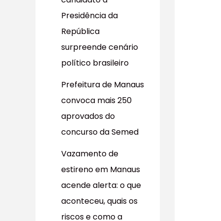
r
Presidência da
p
República
o
surpreende cenário
r
político brasileiro
:
Prefeitura de Manaus
convoca mais 250
aprovados do
concurso da Semed
Vazamento de
estireno em Manaus
acende alerta: o que
aconteceu, quais os
riscos e como a