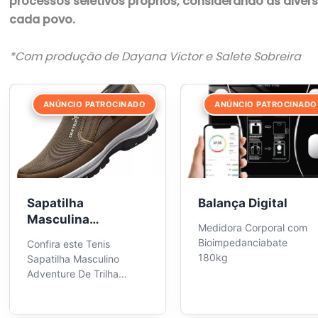
processos seletivos próprios, considerando as diversi
cada povo.
*Com produção de Dayana Victor e Salete Sobreira
ANÚNCIO PATROCINADO
ANÚNCIO PATROCINADO
Sapatilha
Balança Digital
Masculina
Medidora Corporal com
Adventure
Bioimpedanciabate
Confira este Tenis
180kg
Sapatilha Masculino
Adventure De Trilha
Aquatico Leve (disponível
em várias cores) e