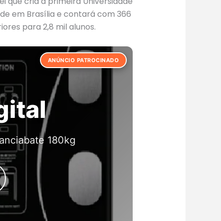
lei que cria a primeira Universidade
sede em Brasília e contará com 366
iores para 2,8 mil alunos.
ANÚNCIO PATROCINADO
rsitária
 Ovos
il Branco
ital
na
l
anciabate 180kg
você for
eforçada grande
10 volts