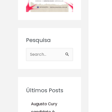
Pesquisa
P
e
s
q
u
Últimos Posts
i
s
Augusto Cury
a
candidato à