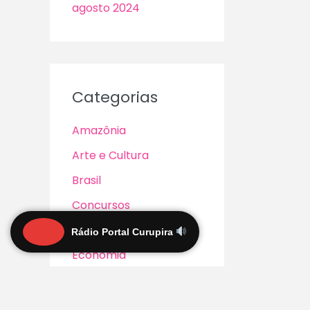
agosto 2024
Categorias
Amazônia
Arte e Cultura
Brasil
Concursos
Curiosidades
Rádio Portal Curupira
Economia
Educação
Emprego/Oportunidad