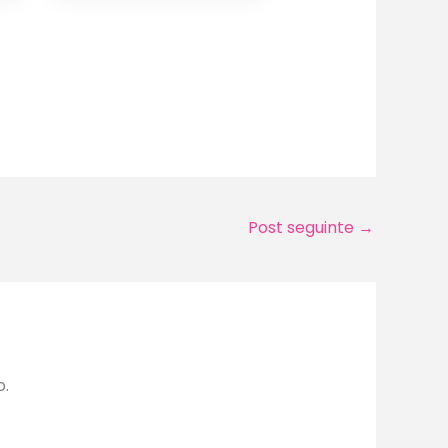
Post seguinte
→
o.