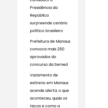
r
Presidência da
p
República
o
surpreende cenário
r
político brasileiro
:
Prefeitura de Manaus
convoca mais 250
aprovados do
concurso da Semed
Vazamento de
estireno em Manaus
acende alerta: o que
aconteceu, quais os
riscos e como a