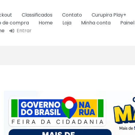
ckout
Classificados
Contato
Curupira Play+
ão de compra
Home
Loja
Minha conta
Painel
ne
Entrar