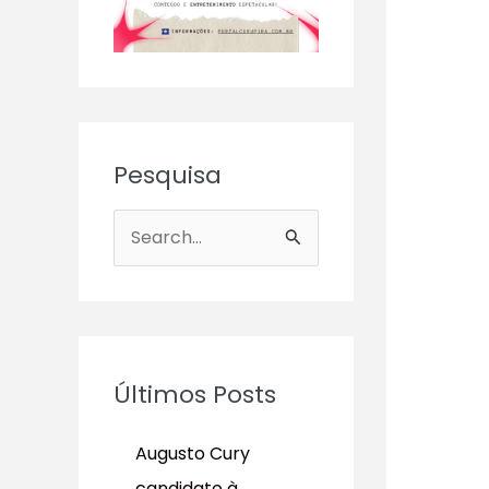
Pesquisa
P
e
s
q
u
Últimos Posts
i
s
Augusto Cury
a
candidato à