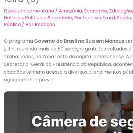
Deixe um comentário
/
Amazônia
,
Economia
,
Educação
Notícias
,
Política e Sociedade
,
Postado via Email
,
Saúde
Pública
/ Por
Redação
O programa
Governo do Brasil na Rua em Manaus
ser
julho, reunindo mais de 50 serviços gratuitos voltados 
Trabalhador, na Zona Leste da capital amazonense. A i
Secretaria-Geral da Presidência da República, acontec
cidadãos tenham acesso a diversos atendimentos públ
agendamento prévio.
Amazon Echo 
Câmera de se
Mini Projetor 
Capacete Aut