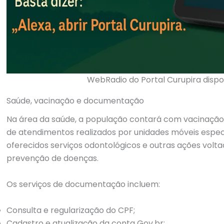
WebRadio do Portal Curupira dispo
Saúde, vacinação e documentação
Na área da saúde, a população contará com vacinação p
de atendimentos realizados por unidades móveis espe
oferecidos serviços odontológicos e outras ações vol
prevenção de doenças.
Os serviços de documentação incluem:
Consulta e regularização do CPF;
Cadastro e atualização da conta Gov.br;