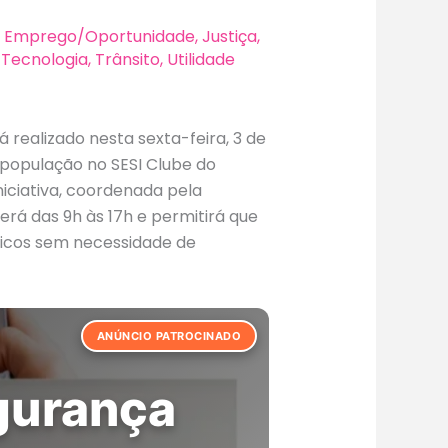
,
Emprego/Oportunidade
,
Justiça
,
,
Tecnologia
,
Trânsito
,
Utilidade
á realizado nesta sexta-feira, 3 de
à população no SESI Clube do
niciativa, coordenada pela
erá das 9h às 17h e permitirá que
icos sem necessidade de
ANÚNCIO PATROCINADO
Dot com
gurança
4K Wi-fi
omático