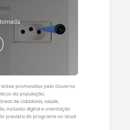
th
ias cores e tamanhos
usic gratuitamente
 tomada
átis
nerantes promovidos pelo Governo
licos da população,
eas de cidadania, saúde,
o, inclusão digital e orientação
ição prevista do programa no atual