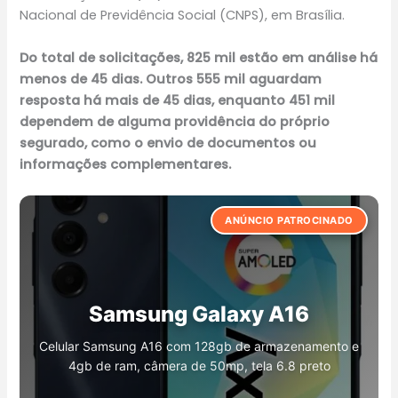
Nacional de Previdência Social (CNPS), em Brasília.
Do total de solicitações, 825 mil estão em análise há
menos de 45 dias. Outros 555 mil aguardam
resposta há mais de 45 dias, enquanto 451 mil
dependem de alguma providência do próprio
segurado, como o envio de documentos ou
informações complementares.
ANÚNCIO PATROCINADO
MAKITA 4.3/8 POL 1.300W + 2
Sapatilha Masculina
Discos 4100NH3ZX2 MAKITA
Samsung Galaxy A16
Adventure
Câmera de segurança oculta
220v
Celular Samsung A16 com 128gb de armazenamento e
Confira este Tenis Sapatilha Masculino Adventure De
Câmera Wi-Fi oculta em tomada
Seu design compacto aliado ao baixo peso diminui a
4gb de ram, câmera de 50mp, tela 6.8 preto
Trilha Aquatico Leve (disponível em várias cores) e
fadiga e proporciona ao operador mais tempo de
obtenha-o no Kwai agora!