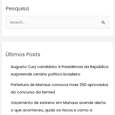
Pesquisa
P
e
s
q
u
Últimos Posts
i
s
Augusto Cury candidato à Presidência da República
a
surpreende cenário político brasileiro
r
Prefeitura de Manaus convoca mais 250 aprovados
p
do concurso da Semed
o
r
Vazamento de estireno em Manaus acende alerta:
:
o que aconteceu, quais os riscos e como a