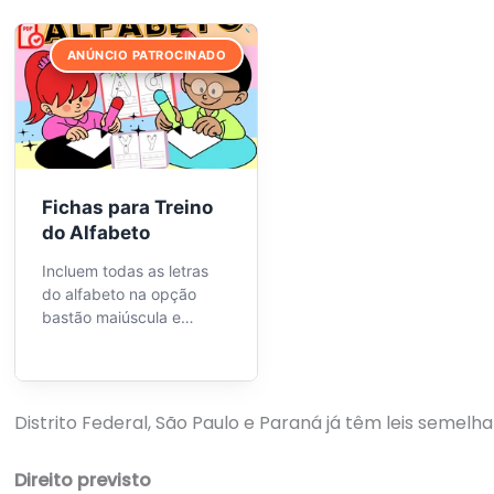
ANÚNCIO PATROCINADO
Fichas para Treino
do Alfabeto
Incluem todas as letras
do alfabeto na opção
bastão maiúscula e
minúscula, com
orientação do traçado e
espaço para a criança
realizar o traçado com e
Distrito Federal, São Paulo e Paraná já têm leis semelha
sem apoio de
pontilhados. Recurso
Direito previsto
excelente para crianças