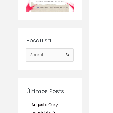
Pesquisa
P
e
s
q
u
Últimos Posts
i
s
Augusto Cury
a
candidato à