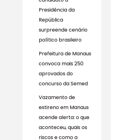
r
Presidência da
p
República
o
surpreende cenário
r
político brasileiro
:
Prefeitura de Manaus
convoca mais 250
aprovados do
concurso da Semed
Vazamento de
estireno em Manaus
acende alerta: o que
aconteceu, quais os
riscos e como a