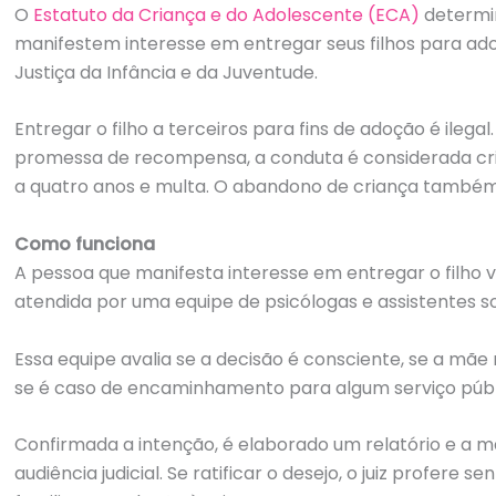
que estão com
O
Estatuto da Criança e do Adolescente (ECA)
determi
dificuldade em traçar as
manifestem interesse em entregar seus filhos para a
letras, ou estão iniciando
Justiça da Infância e da Juventude.
esse processo. O material
pode ser plastificado e
utilizado com caneta para
Entregar o filho a terceiros para fins de adoção é ile
quadro branco ou como
promessa de recompensa, a conduta é considerada c
atividade de caderno.
a quatro anos e multa. O abandono de criança também
Como funciona
A pessoa que manifesta interesse em entregar o filho
atendida por uma equipe de psicólogas e assistentes so
Essa equipe avalia se a decisão é consciente, se a mã
se é caso de encaminhamento para algum serviço públ
Confirmada a intenção, é elaborado um relatório e a
audiência judicial. Se ratificar o desejo, o juiz profere 