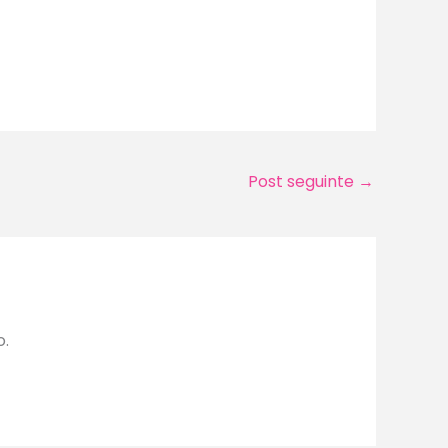
Post seguinte
→
o.