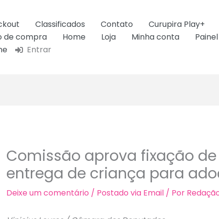
ckout
Classificados
Contato
Curupira Play+
ão de compra
Home
Loja
Minha conta
Painel
ne
Entrar
Comissão aprova fixação de
entrega de criança para ad
Deixe um comentário
/
Postado via Email
/ Por
Redaçã