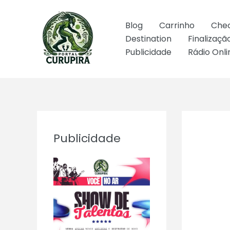
Ir
para
Blog
Carrinho
Che
o
Destination
Finalizaç
conteúdo
Publicidade
Rádio Onli
Publicidade