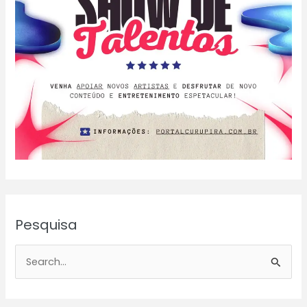
Pesquisa
P
e
s