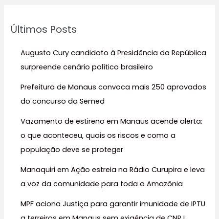
q
u
Últimos Posts
i
s
Augusto Cury candidato à Presidência da República
a
surpreende cenário político brasileiro
r
Prefeitura de Manaus convoca mais 250 aprovados
p
do concurso da Semed
o
r
Vazamento de estireno em Manaus acende alerta:
:
o que aconteceu, quais os riscos e como a
população deve se proteger
Manaquiri em Ação estreia na Rádio Curupira e leva
a voz da comunidade para toda a Amazônia
MPF aciona Justiça para garantir imunidade de IPTU
a terreiros em Manaus sem exigência de CNPJ