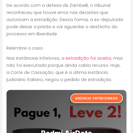
De acordo com a defesa de Zambelli, o tribunal
reconheceu que houve erros nas decisões que
autorizam a extradição. Dessa forma, a ex-deputada
pode deixar a prisão e vai aguardar o desfecho do
processo em liberdade.
Relembre o caso
Nas instâncias inferiores,
a extradição foi aceita
, mas
não foi executada porque ainda cabia recurso. Hoje,
a Corte de Cassação, que é a última instância
judiciário italiano, negou o pedido de extradição.
ANÚNCIO PATROCINADO
Smartwatch Masculino
Kit Gamer Completo
Esportivo