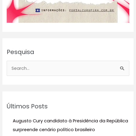
Pesquisa
P
e
s
q
u
Últimos Posts
i
s
Augusto Cury candidato à Presidência da República
a
surpreende cenário político brasileiro
r