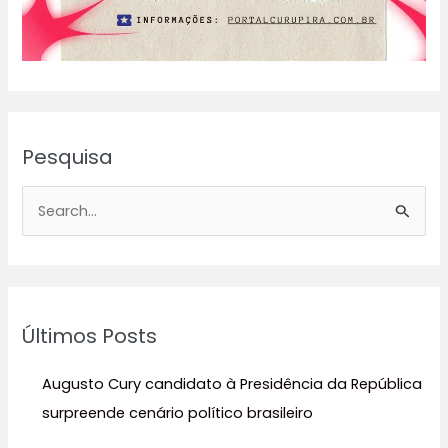
Pesquisa
P
e
s
q
u
Últimos Posts
i
s
Augusto Cury candidato à Presidência da República
a
surpreende cenário político brasileiro
r