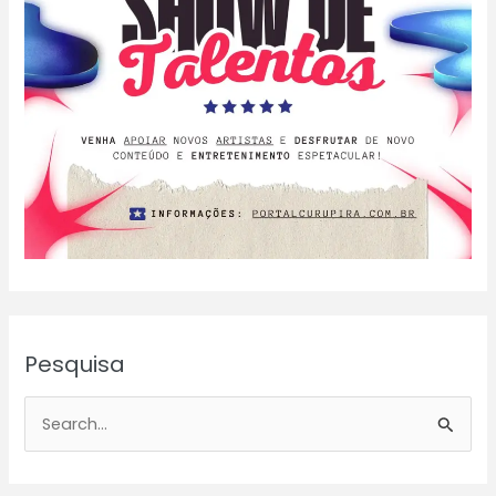
Pesquisa
P
e
s