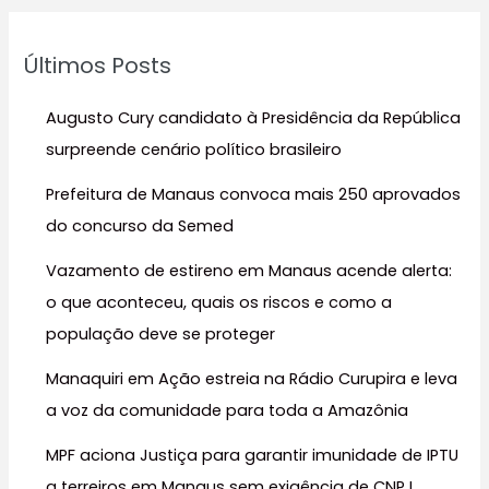
q
u
Últimos Posts
i
s
Augusto Cury candidato à Presidência da República
a
surpreende cenário político brasileiro
r
Prefeitura de Manaus convoca mais 250 aprovados
p
do concurso da Semed
o
r
Vazamento de estireno em Manaus acende alerta:
:
o que aconteceu, quais os riscos e como a
população deve se proteger
Manaquiri em Ação estreia na Rádio Curupira e leva
a voz da comunidade para toda a Amazônia
MPF aciona Justiça para garantir imunidade de IPTU
a terreiros em Manaus sem exigência de CNPJ