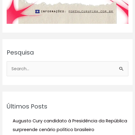
Pesquisa
P
e
s
q
u
Últimos Posts
i
s
Augusto Cury candidato à Presidência da República
a
surpreende cenário político brasileiro
r