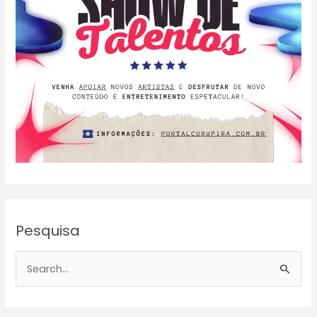
Pesquisa
P
e
s