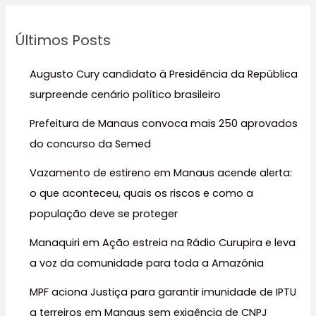
q
u
Últimos Posts
i
s
Augusto Cury candidato à Presidência da República
a
surpreende cenário político brasileiro
r
Prefeitura de Manaus convoca mais 250 aprovados
p
do concurso da Semed
o
r
Vazamento de estireno em Manaus acende alerta:
:
o que aconteceu, quais os riscos e como a
população deve se proteger
Manaquiri em Ação estreia na Rádio Curupira e leva
a voz da comunidade para toda a Amazônia
MPF aciona Justiça para garantir imunidade de IPTU
a terreiros em Manaus sem exigência de CNPJ