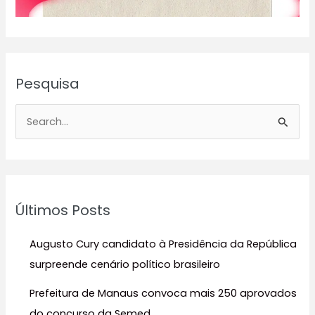
Pesquisa
P
e
s
q
u
Últimos Posts
i
s
Augusto Cury candidato à Presidência da República
a
surpreende cenário político brasileiro
r
Prefeitura de Manaus convoca mais 250 aprovados
p
do concurso da Semed