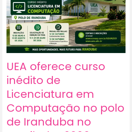
UEA oferece curso
inédito de
Licenciatura em
Computação no polo
de Iranduba no