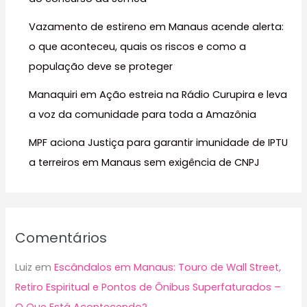
o
r
Vazamento de estireno em Manaus acende alerta:
:
o que aconteceu, quais os riscos e como a
população deve se proteger
Manaquiri em Ação estreia na Rádio Curupira e leva
a voz da comunidade para toda a Amazônia
MPF aciona Justiça para garantir imunidade de IPTU
a terreiros em Manaus sem exigência de CNPJ
Comentários
Luiz
em
Escândalos em Manaus: Touro de Wall Street,
Retiro Espiritual e Pontos de Ônibus Superfaturados –
O Que Está Acontecendo?