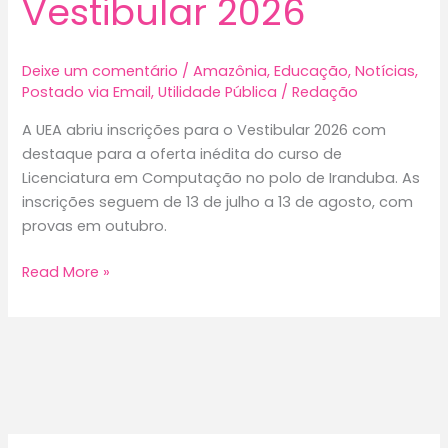
Vestibular 2026
Deixe um comentário
/
Amazônia
,
Educação
,
Notícias
,
Postado via Email
,
Utilidade Pública
/
Redação
A UEA abriu inscrições para o Vestibular 2026 com
destaque para a oferta inédita do curso de
Licenciatura em Computação no polo de Iranduba. As
inscrições seguem de 13 de julho a 13 de agosto, com
provas em outubro.
UEA
Read More »
oferece
curso
inédito
de
Licenciatura
em
Computação