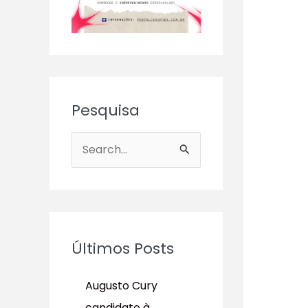
Pesquisa
P
e
s
q
u
Últimos Posts
i
s
Augusto Cury
a
candidato à