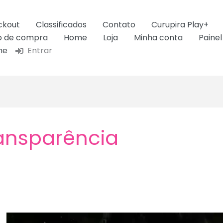
ckout
Classificados
Contato
Curupira Play+
ão de compra
Home
Loja
Minha conta
Painel
ne
Entrar
ansparência