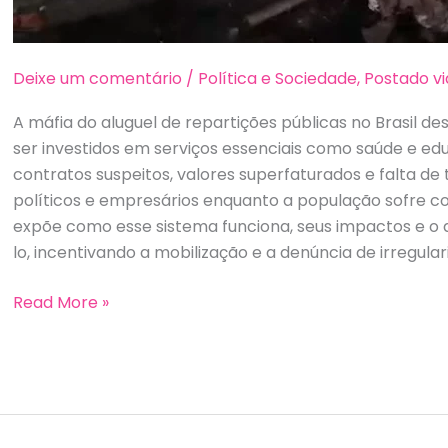
Deixe um comentário
/
Política e Sociedade
,
Postado vi
A máfia do aluguel de repartições públicas no Brasil de
ser investidos em serviços essenciais como saúde e e
contratos suspeitos, valores superfaturados e falta de
políticos e empresários enquanto a população sofre co
expõe como esse sistema funciona, seus impactos e o 
lo, incentivando a mobilização e a denúncia de irregular
Prédio
Read More »
abandonado
da
Prefeitura
de
Manaus