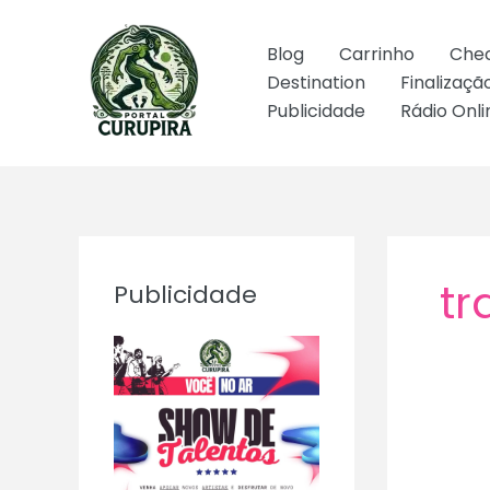
Ir
para
Blog
Carrinho
Che
o
Destination
Finalizaç
conteúdo
Publicidade
Rádio Onli
tr
Publicidade