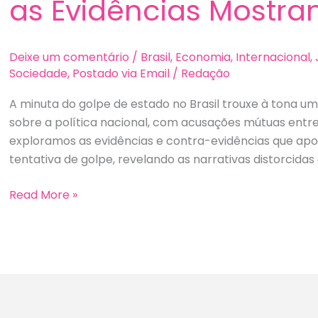
as Evidências Mostr
Deixe um comentário
/
Brasil
,
Economia
,
Internacional
,
Sociedade
,
Postado via Email
/
Redação
A minuta do golpe de estado no Brasil trouxe à tona u
sobre a política nacional, com acusações mútuas entre
exploramos as evidências e contra-evidências que ap
tentativa de golpe, revelando as narrativas distorcidas
A
Read More »
Minuta
do
Golpe
de
Estado
no