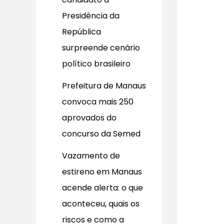
r
Presidência da
p
República
o
surpreende cenário
r
político brasileiro
:
Prefeitura de Manaus
convoca mais 250
aprovados do
concurso da Semed
Vazamento de
estireno em Manaus
acende alerta: o que
aconteceu, quais os
riscos e como a