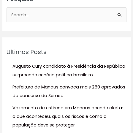
P
e
s
q
u
Últimos Posts
i
s
Augusto Cury candidato à Presidência da República
a
surpreende cenário político brasileiro
r
Prefeitura de Manaus convoca mais 250 aprovados
p
do concurso da Semed
o
r
Vazamento de estireno em Manaus acende alerta:
:
o que aconteceu, quais os riscos e como a
população deve se proteger