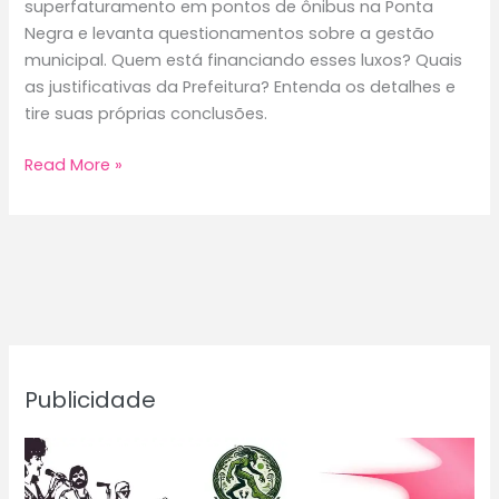
superfaturamento em pontos de ônibus na Ponta
Negra e levanta questionamentos sobre a gestão
municipal. Quem está financiando esses luxos? Quais
as justificativas da Prefeitura? Entenda os detalhes e
tire suas próprias conclusões.
Escândalos
Read More »
em
Manaus:
Touro
de
Wall
Street,
Retiro
Espiritual
Publicidade
e
Pontos
de
Ônibus