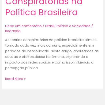
Conspiratórias na
Política Brasileira
Deixe um comentário
/
Brasil
,
Política e Sociedade
/
Redação
As teorias conspiratórias na política brasileira têm se
tornado cada vez mais comuns, especialmente em
períodos de instabilidade. Neste artigo, analisamos as
causas e efeitos desse fenômeno, explorando o
impacto das redes sociais e como isso influencia a
percepção pública.
Causa
Read More »
e
Efeitos
de
Teorias