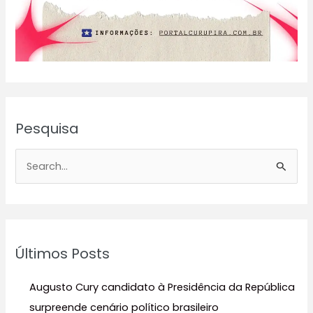
Pesquisa
P
e
s
q
u
Últimos Posts
i
s
Augusto Cury candidato à Presidência da República
a
surpreende cenário político brasileiro