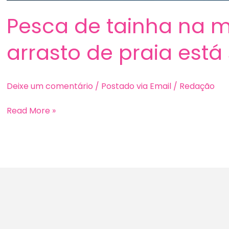
Pesca de tainha na 
arrasto de praia est
Deixe um comentário
/
Postado via Email
/
Redação
Pesca
Read More »
de
tainha
na
modalidade
arrasto
de
praia
está