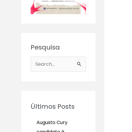
Pesquisa
P
e
s
q
u
Últimos Posts
i
s
Augusto Cury
a
candidato à