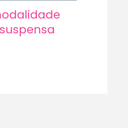
modalidade
á suspensa