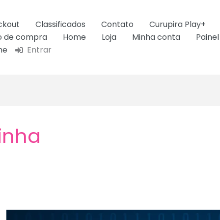
ckout
Classificados
Contato
Curupira Play+
ão de compra
Home
Loja
Minha conta
Painel
ne
Entrar
inha