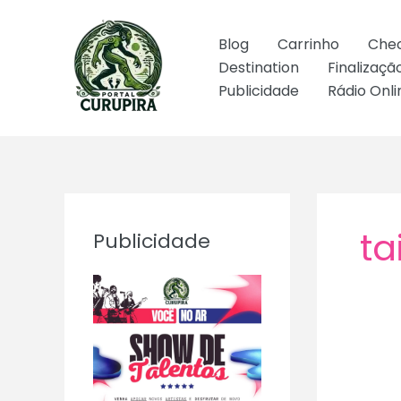
Ir
para
Blog
Carrinho
Che
o
Destination
Finalizaç
conteúdo
Publicidade
Rádio Onli
ta
Publicidade