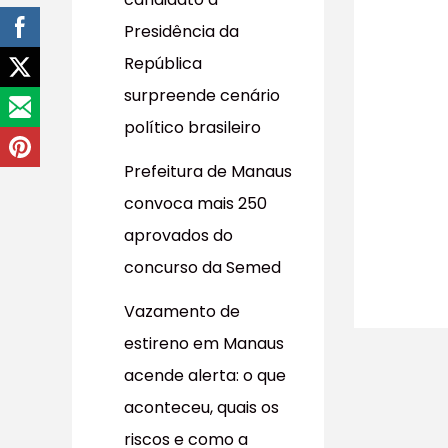
r
Presidência da
p
República
o
surpreende cenário
r
político brasileiro
:
Prefeitura de Manaus
convoca mais 250
aprovados do
concurso da Semed
Vazamento de
estireno em Manaus
acende alerta: o que
aconteceu, quais os
riscos e como a