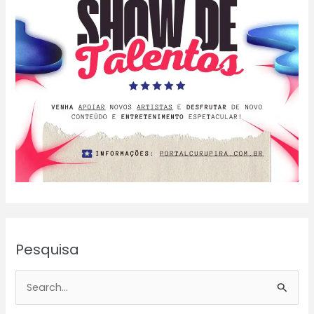
Pesquisa
P
e