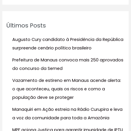
s
q
u
Últimos Posts
i
s
Augusto Cury candidato à Presidência da República
a
surpreende cenário político brasileiro
r
Prefeitura de Manaus convoca mais 250 aprovados
p
do concurso da Semed
o
r
Vazamento de estireno em Manaus acende alerta:
:
o que aconteceu, quais os riscos e como a
população deve se proteger
Manaquiri em Ação estreia na Rádio Curupira e leva
a voz da comunidade para toda a Amazônia
MPF aciona Justiça para garantir imunidade de IPTU