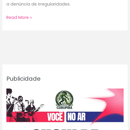
a denúncia de irregularidades.
Prédio
Read More »
abandonado
da
Prefeitura
de
Manaus
vira
lixeira
a
Publicidade
céu
aberto