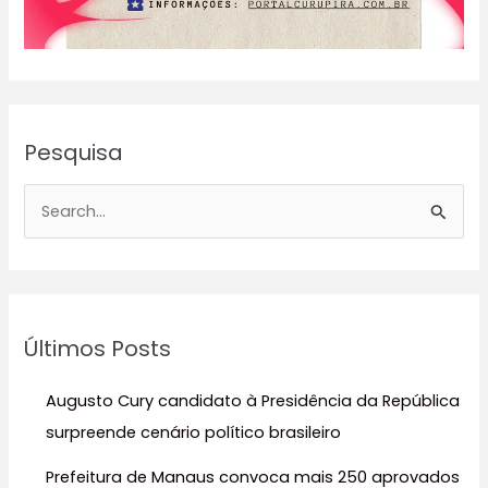
Pesquisa
P
e
s
q
u
Últimos Posts
i
s
Augusto Cury candidato à Presidência da República
a
surpreende cenário político brasileiro
r
Prefeitura de Manaus convoca mais 250 aprovados
p