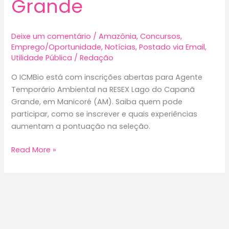
Grande
Deixe um comentário
/
Amazônia
,
Concursos
,
Emprego/Oportunidade
,
Notícias
,
Postado via Email
,
Utilidade Pública
/
Redação
O ICMBio está com inscrições abertas para Agente
Temporário Ambiental na RESEX Lago do Capanã
Grande, em Manicoré (AM). Saiba quem pode
participar, como se inscrever e quais experiências
aumentam a pontuação na seleção.
ICMBio
Read More »
abre
seleção
para
Agente
Temporário
Ambiental