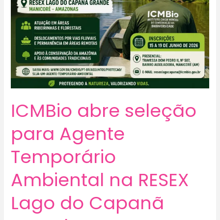
ICMBio abre seleção
para Agente
Temporário
Ambiental na RESEX
Lago do Capanã