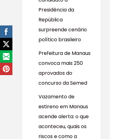
r
Presidência da
p
República
o
surpreende cenário
r
político brasileiro
:
Prefeitura de Manaus
convoca mais 250
aprovados do
concurso da Semed
Vazamento de
estireno em Manaus
acende alerta: o que
aconteceu, quais os
riscos e como a