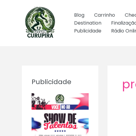
Ir
para
Blog
Carrinho
Che
o
Destination
Finalizaç
conteúdo
Publicidade
Rádio Onli
pr
Publicidade