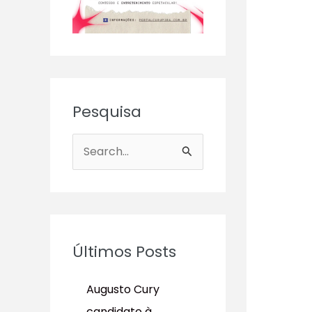
Pesquisa
P
e
s
q
u
Últimos Posts
i
s
Augusto Cury
a
candidato à