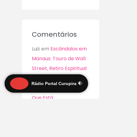
Comentários
Luiz
em
Escândalos em
Manaus: Touro de Wall
Street, Retiro Espiritual
e Pontos de Ônibus
Rádio Portal Curupira
Superfaturados – O
Que Está
Acontecendo?