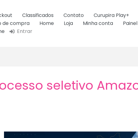
ckout
Classificados
Contato
Curupira Play+
ão de compra
Home
Loja
Minha conta
Painel
ne
Entrar
ocesso seletivo Amaz