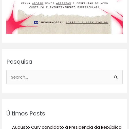
Pesquisa
P
e
s
q
u
Últimos Posts
i
s
Augusto Cury candidato à Presidência da República