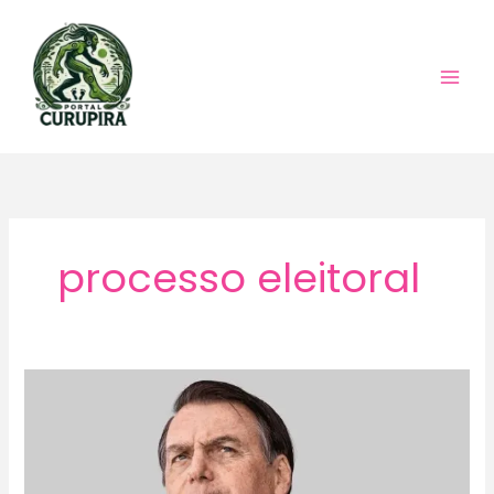
Ir
para
o
conteúdo
processo eleitoral