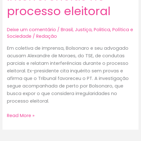
processo eleitoral
Deixe um comentário
/
Brasil
,
Justiça
,
Politica
,
Política e
Sociedade
/
Redação
Em coletiva de imprensa, Bolsonaro e seu advogado
acusam Alexandre de Moraes, do TSE, de condutas
parciais e relatam interferências durante o processo
eleitoral. Ex-presidente cita inquérito sem provas e
afirma que o Tribunal favoreceu o PT. A investigação
segue acompanhada de perto por Bolsonaro, que
busca expor o que considera irregularidades no
processo eleitoral.
Bolsonaro
Read More »
e
seu
advogado