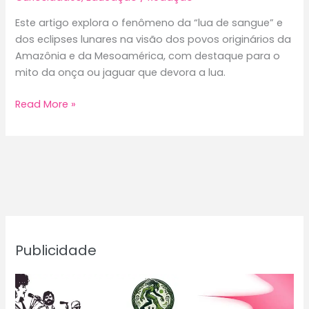
Este artigo explora o fenômeno da “lua de sangue” e
dos eclipses lunares na visão dos povos originários da
Amazônia e da Mesoamérica, com destaque para o
mito da onça ou jaguar que devora a lua.
Quando
Read More »
a
onça
morde
a
lua:
O
fenômeno
celeste
Publicidade
na
visão
dos
povos