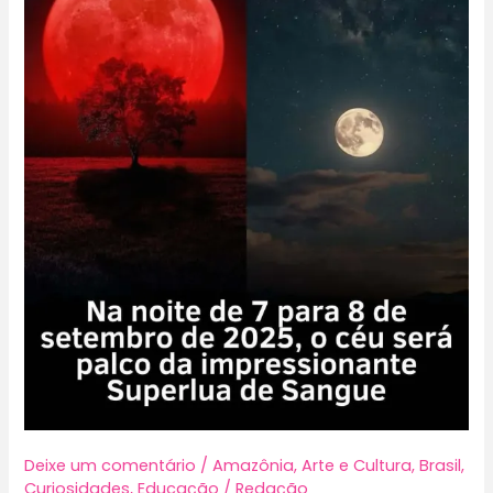
Deixe um comentário
/
Amazônia
,
Arte e Cultura
,
Brasil
,
Curiosidades
,
Educação
/
Redação