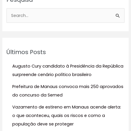
P
e
s
q
u
Últimos Posts
i
s
Augusto Cury candidato à Presidência da República
a
surpreende cenário político brasileiro
r
Prefeitura de Manaus convoca mais 250 aprovados
p
do concurso da Semed
o
r
Vazamento de estireno em Manaus acende alerta:
:
o que aconteceu, quais os riscos e como a
população deve se proteger