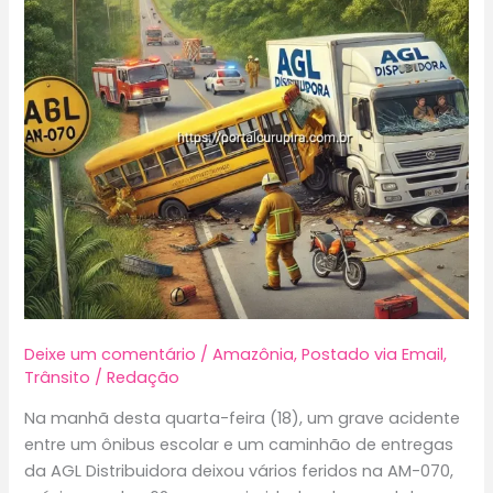
Deixe um comentário
/
Amazônia
,
Postado via Email
,
Trânsito
/
Redação
Na manhã desta quarta-feira (18), um grave acidente
entre um ônibus escolar e um caminhão de entregas
da AGL Distribuidora deixou vários feridos na AM-070,