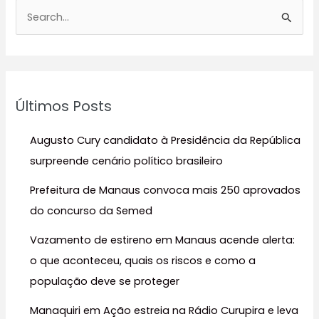
P
e
s
q
u
Últimos Posts
i
s
Augusto Cury candidato à Presidência da República
a
surpreende cenário político brasileiro
r
Prefeitura de Manaus convoca mais 250 aprovados
p
do concurso da Semed
o
r
Vazamento de estireno em Manaus acende alerta:
:
o que aconteceu, quais os riscos e como a
população deve se proteger
Manaquiri em Ação estreia na Rádio Curupira e leva