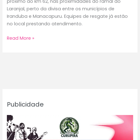
próximo ao km 62, nas proximidades do ramal do
Laranjal, perto da divisa entre os municípios de
Iranduba e Manacapuru. Equipes de resgate já estão
no local prestando atendimento.
Acidente
Read More »
na
AM-
070
deixa
vários
feridos
próximo
à
Publicidade
divisa
entre
Iranduba
e
Manacapuru