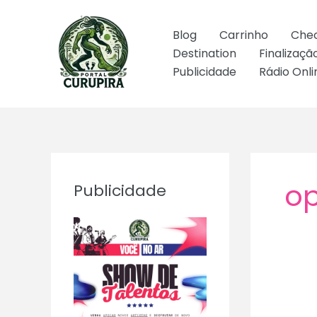
Ir
para
Blog
Carrinho
Che
o
Destination
Finalizaç
conteúdo
Publicidade
Rádio Onli
o
Publicidade