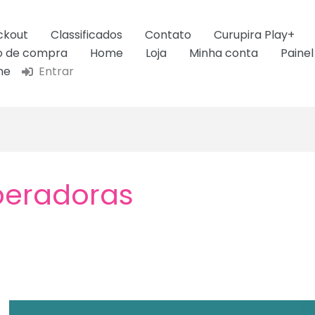
ckout
Classificados
Contato
Curupira Play+
ão de compra
Home
Loja
Minha conta
Painel
ne
Entrar
peradoras