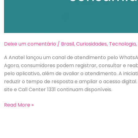
Deixe um comentário
/
Brasil
,
Curiosidades
,
Tecnologia
A Anatel lançou um canal de atendimento pelo WhatsA
Agora, consumidores podem registrar, consultar e rea
pelo aplicativo, além de avaliar o atendimento. A iniciat
reduzir o tempo de resposta e ampliar o acesso digital
site e Call Center 1331 continuam disponíveis.
Anatel
Read More »
lança
atendimento
pelo
WhatsApp