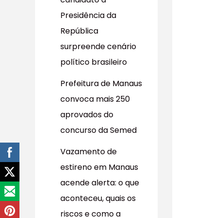
r
Presidência da
p
República
o
surpreende cenário
r
político brasileiro
:
Prefeitura de Manaus
convoca mais 250
aprovados do
concurso da Semed
Vazamento de
estireno em Manaus
acende alerta: o que
aconteceu, quais os
riscos e como a