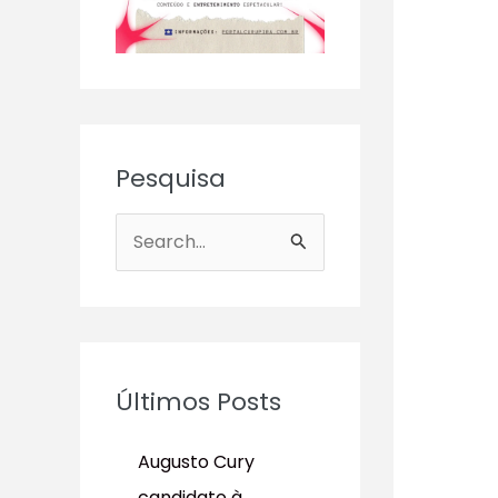
Pesquisa
P
e
s
q
u
Últimos Posts
i
s
Augusto Cury
a
candidato à