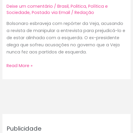
Deixe um comentário
/
Brasil
,
Politica
,
Política e
Sociedade
,
Postado via Email
/
Redação
Bolsonaro esbraveja com repórter da Veja, acusando
a revista de manipular a entrevista para prejudicá-lo e
de estar alinhada com a esquerda. O ex-presidente
alega que sofreu acusações no governo que a Veja
nunca fez aos partidos de esquerda.
Bolsonaro
Read More »
Esbraveja
com
Repórter
da
Veja
e
Acusa
Manipulação
Publicidade
de