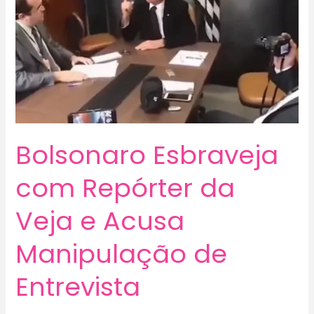
Bolsonaro Esbraveja
com Repórter da
Veja e Acusa
Manipulação de
Entrevista