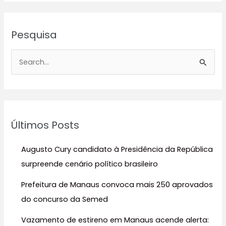
Pesquisa
P
e
s
q
u
Últimos Posts
i
s
Augusto Cury candidato à Presidência da República
a
surpreende cenário político brasileiro
r
Prefeitura de Manaus convoca mais 250 aprovados
p
do concurso da Semed
o
r
Vazamento de estireno em Manaus acende alerta: