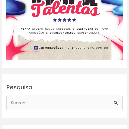
Pesquisa
P
e
s
q