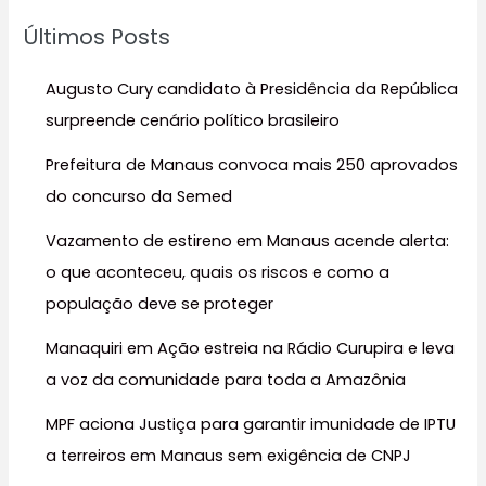
u
Últimos Posts
i
s
Augusto Cury candidato à Presidência da República
a
surpreende cenário político brasileiro
r
Prefeitura de Manaus convoca mais 250 aprovados
p
do concurso da Semed
o
r
Vazamento de estireno em Manaus acende alerta:
:
o que aconteceu, quais os riscos e como a
população deve se proteger
Manaquiri em Ação estreia na Rádio Curupira e leva
a voz da comunidade para toda a Amazônia
MPF aciona Justiça para garantir imunidade de IPTU
a terreiros em Manaus sem exigência de CNPJ