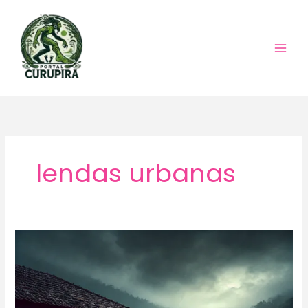
Ir
para
o
conteúdo
lendas urbanas