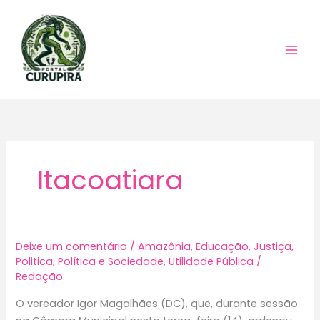
Ir
para
o
conteúdo
Itacoatiara
Deixe um comentário
/
Amazônia
,
Educação
,
Justiça
,
Politica
,
Política e Sociedade
,
Utilidade Pública
/
Redação
O vereador Igor Magalhães (DC), que, durante sessão