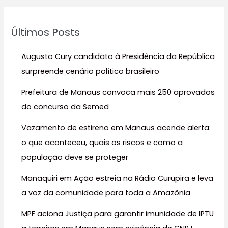
q
u
Últimos Posts
i
s
Augusto Cury candidato à Presidência da República
a
surpreende cenário político brasileiro
r
Prefeitura de Manaus convoca mais 250 aprovados
p
do concurso da Semed
o
r
Vazamento de estireno em Manaus acende alerta:
:
o que aconteceu, quais os riscos e como a
população deve se proteger
Manaquiri em Ação estreia na Rádio Curupira e leva
a voz da comunidade para toda a Amazônia
MPF aciona Justiça para garantir imunidade de IPTU