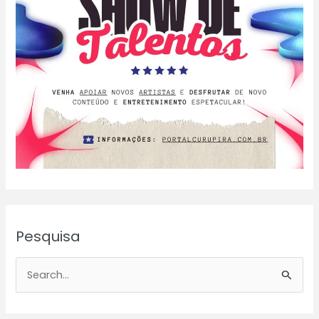
Pesquisa
P
e
s