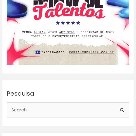
Pesquisa
P
e
s
q