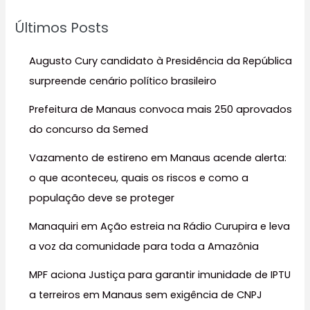
u
Últimos Posts
i
s
Augusto Cury candidato à Presidência da República
a
surpreende cenário político brasileiro
r
Prefeitura de Manaus convoca mais 250 aprovados
p
do concurso da Semed
o
r
Vazamento de estireno em Manaus acende alerta:
:
o que aconteceu, quais os riscos e como a
população deve se proteger
Manaquiri em Ação estreia na Rádio Curupira e leva
a voz da comunidade para toda a Amazônia
MPF aciona Justiça para garantir imunidade de IPTU
a terreiros em Manaus sem exigência de CNPJ