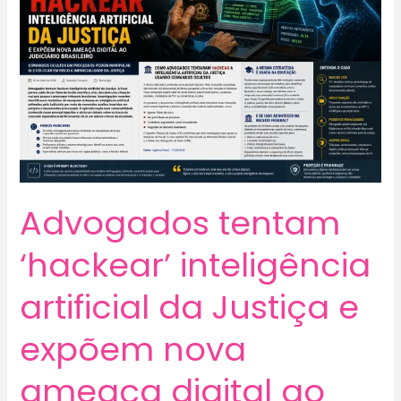
Advogados tentam
‘hackear’ inteligência
artificial da Justiça e
expõem nova
ameaça digital ao