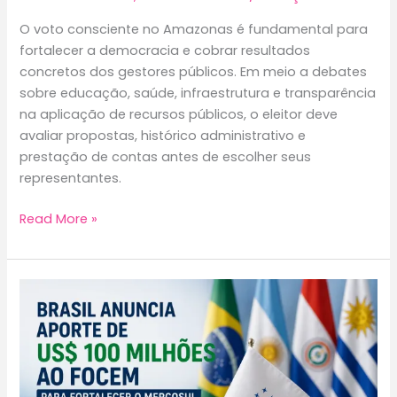
O voto consciente no Amazonas é fundamental para
fortalecer a democracia e cobrar resultados
concretos dos gestores públicos. Em meio a debates
sobre educação, saúde, infraestrutura e transparência
na aplicação de recursos públicos, o eleitor deve
avaliar propostas, histórico administrativo e
prestação de contas antes de escolher seus
representantes.
Voto
Read More »
consciente
no
Amazonas:
a
informação
é
a
maior