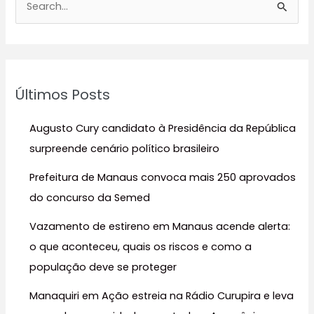
e
s
q
u
Últimos Posts
i
s
Augusto Cury candidato à Presidência da República
a
surpreende cenário político brasileiro
r
Prefeitura de Manaus convoca mais 250 aprovados
p
do concurso da Semed
o
r
Vazamento de estireno em Manaus acende alerta:
:
o que aconteceu, quais os riscos e como a
população deve se proteger
Manaquiri em Ação estreia na Rádio Curupira e leva