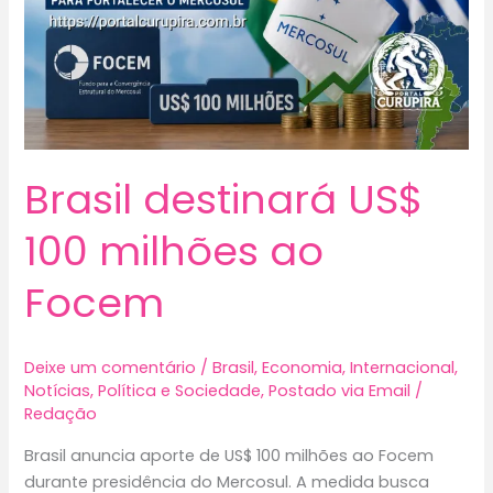
arma
do
povo
Brasil destinará US$
100 milhões ao
Focem
Deixe um comentário
/
Brasil
,
Economia
,
Internacional
,
Notícias
,
Política e Sociedade
,
Postado via Email
/
Redação
Brasil anuncia aporte de US$ 100 milhões ao Focem
durante presidência do Mercosul. A medida busca