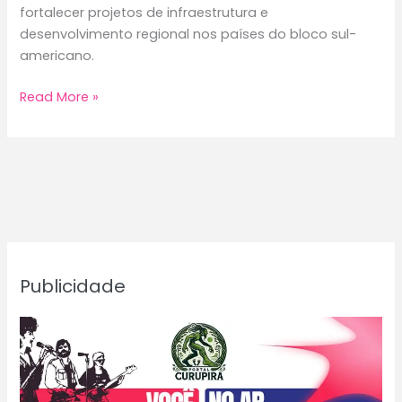
fortalecer projetos de infraestrutura e
desenvolvimento regional nos países do bloco sul-
americano.
Brasil
Read More »
destinará
US$
100
milhões
ao
Focem
Publicidade