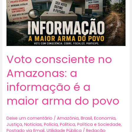
Voto consciente no
Amazonas: a
informação é a
maior arma do povo
Deixe um comentário
/
Amazônia
,
Brasil
,
Economia
,
Justiça
,
Notícias
,
Polícia
,
Politica
,
Política e Sociedade
,
Postado via Email
,
Utilidade Pública
/
Redação