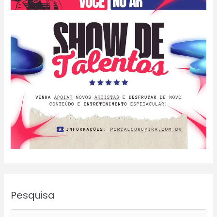
Pesquisa
P