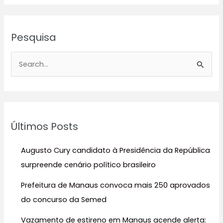
Pesquisa
P
e
s
q
u
Últimos Posts
i
s
Augusto Cury candidato à Presidência da República
a
surpreende cenário político brasileiro
r
Prefeitura de Manaus convoca mais 250 aprovados
p
do concurso da Semed
o
r
Vazamento de estireno em Manaus acende alerta: