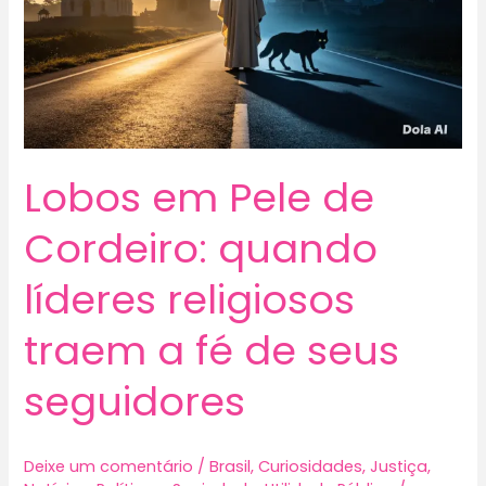
Lobos em Pele de
Cordeiro: quando
líderes religiosos
traem a fé de seus
seguidores
Deixe um comentário
/
Brasil
,
Curiosidades
,
Justiça
,