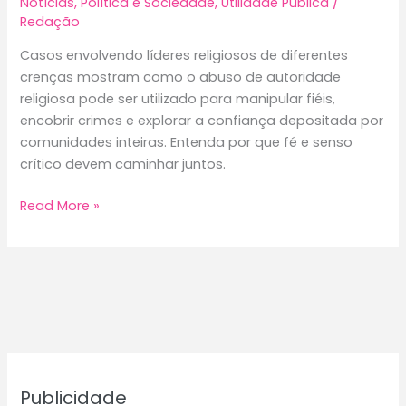
Notícias
,
Política e Sociedade
,
Utilidade Pública
/
Redação
Casos envolvendo líderes religiosos de diferentes
crenças mostram como o abuso de autoridade
religiosa pode ser utilizado para manipular fiéis,
encobrir crimes e explorar a confiança depositada por
comunidades inteiras. Entenda por que fé e senso
crítico devem caminhar juntos.
Lobos
Read More »
em
Pele
de
Cordeiro:
quando
líderes
religiosos
traem
Publicidade
a