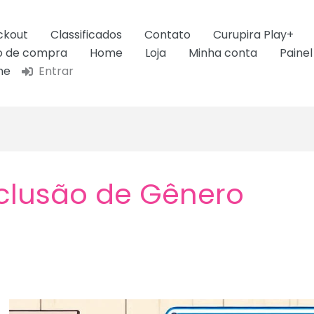
ckout
Classificados
Contato
Curupira Play+
ão de compra
Home
Loja
Minha conta
Painel
ne
Entrar
clusão de Gênero