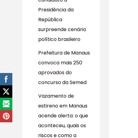
r
Presidência da
p
República
o
surpreende cenário
r
político brasileiro
:
Prefeitura de Manaus
convoca mais 250
aprovados do
concurso da Semed
Vazamento de
estireno em Manaus
acende alerta: o que
aconteceu, quais os
riscos e como a