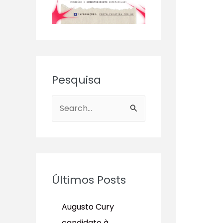
Pesquisa
P
e
s
q
u
Últimos Posts
i
s
Augusto Cury
a
candidato à