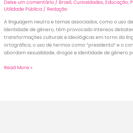
Deixe um comentário
/
Brasil
,
Curiosidades
,
Educação
,
P
Utilidade Pública
/
Redação
A linguagem neutra e temas associados, como o uso d
identidade de gênero, têm provocado intensos debates n
transformações culturais e ideológicas em torno da li
ortográfica, o uso de termos como “presidenta” e o co
abordam sexualidade, drogas e identidade de gênero p
Linguagem
Read More »
Neutra:
Ideologia,
Impacto
Cultural
e
a
Controvérsia
no