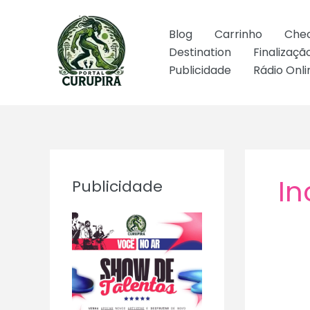
Ir
para
Blog
Carrinho
Che
o
Destination
Finalizaç
conteúdo
Publicidade
Rádio Onli
In
Publicidade