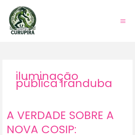
Ir
para
o
conteúdo
iluminação
pública Iranduba
A VERDADE SOBRE A
NOVA COSIP: