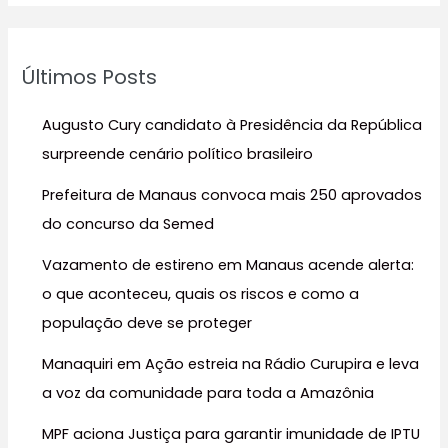
q
u
Últimos Posts
i
s
Augusto Cury candidato à Presidência da República
a
surpreende cenário político brasileiro
r
Prefeitura de Manaus convoca mais 250 aprovados
p
do concurso da Semed
o
r
Vazamento de estireno em Manaus acende alerta:
:
o que aconteceu, quais os riscos e como a
população deve se proteger
Manaquiri em Ação estreia na Rádio Curupira e leva
a voz da comunidade para toda a Amazônia
MPF aciona Justiça para garantir imunidade de IPTU