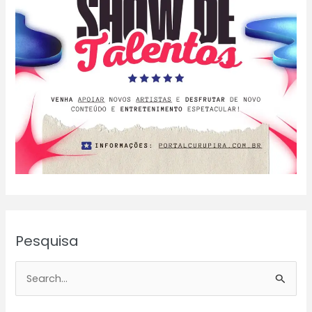
Pesquisa
P
e
s