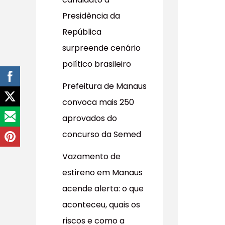
r
Presidência da
p
República
o
surpreende cenário
r
político brasileiro
:
Prefeitura de Manaus
convoca mais 250
aprovados do
concurso da Semed
Vazamento de
estireno em Manaus
acende alerta: o que
aconteceu, quais os
riscos e como a