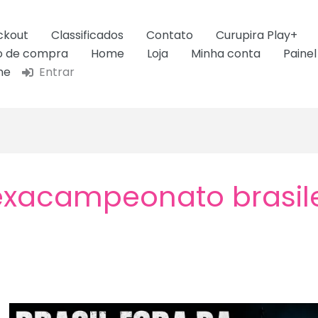
ckout
Classificados
Contato
Curupira Play+
ão de compra
Home
Loja
Minha conta
Painel
ne
Entrar
xacampeonato brasile