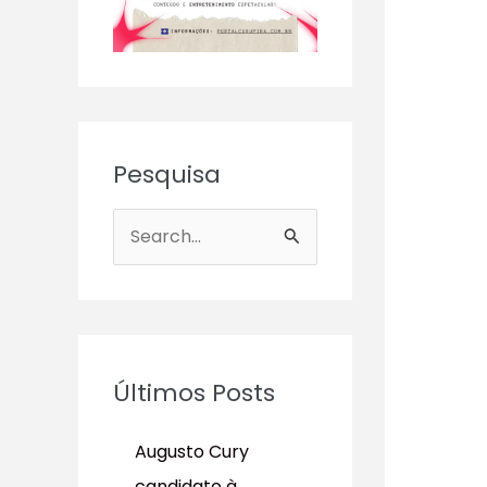
Pesquisa
P
e
s
q
u
Últimos Posts
i
s
Augusto Cury
a
candidato à