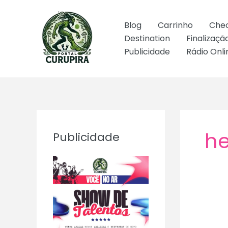
Ir
para
Blog
Carrinho
Che
o
Destination
Finalizaç
conteúdo
Publicidade
Rádio Onli
he
Publicidade