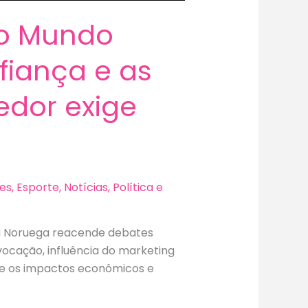
do Mundo
fiança e as
edor exige
des
,
Esporte
,
Notícias
,
Política e
 a Noruega reacende debates
nvocação, influência do marketing
 e os impactos econômicos e