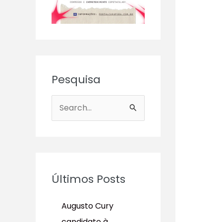
Pesquisa
P
e
s
q
u
Últimos Posts
i
s
Augusto Cury
a
candidato à