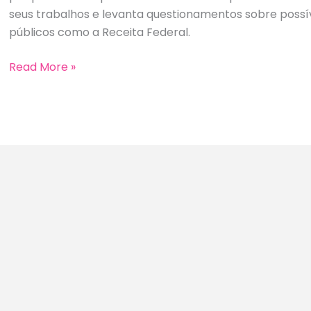
seus trabalhos e levanta questionamentos sobre possív
públicos como a Receita Federal.
Advogados
Read More »
tentam
‘hackear’
inteligência
artificial
da
Justiça
e
expõem
nova
ameaça
digital
ao
Judiciário