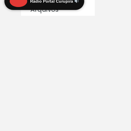
Rádio Portal Curupira
Arquivos
agosto 2026
julho 2026
junho 2026
maio 2026
abril 2026
março 2026
fevereiro 2026
janeiro 2026
dezembro 2025
novembro 2025
outubro 2025
Assine gra