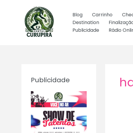
Ir
para
Blog
Carrinho
Che
o
Destination
Finalizaç
conteúdo
Publicidade
Rádio Onli
ha
Publicidade