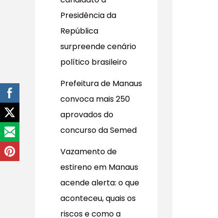
r
Presidência da
p
República
o
surpreende cenário
r
político brasileiro
:
Prefeitura de Manaus
convoca mais 250
aprovados do
concurso da Semed
Vazamento de
estireno em Manaus
acende alerta: o que
aconteceu, quais os
riscos e como a