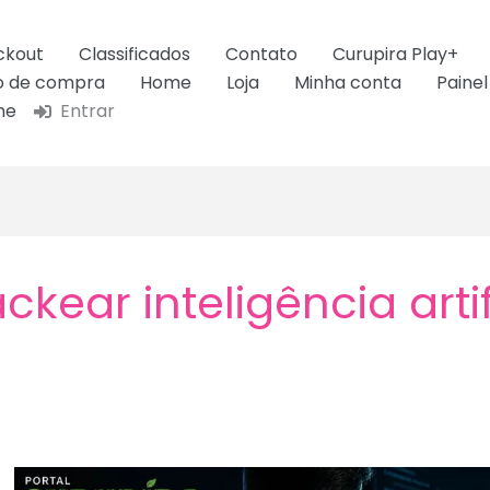
ckout
Classificados
Contato
Curupira Play+
ão de compra
Home
Loja
Minha conta
Painel
ne
Entrar
ckear inteligência arti