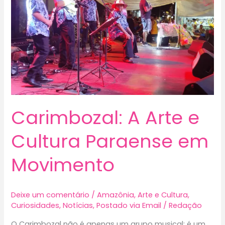
Carimbozal: A Arte e
Cultura Paraense em
Movimento
Deixe um comentário
/
Amazônia
,
Arte e Cultura
,
Curiosidades
,
Notícias
,
Postado via Email
/
Redação
O Carimbozal não é apenas um grupo musical; é um