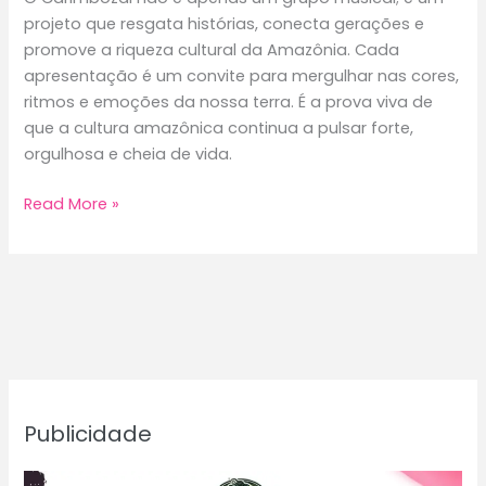
projeto que resgata histórias, conecta gerações e
promove a riqueza cultural da Amazônia. Cada
apresentação é um convite para mergulhar nas cores,
ritmos e emoções da nossa terra. É a prova viva de
que a cultura amazônica continua a pulsar forte,
orgulhosa e cheia de vida.
Carimbozal:
Read More »
A
Arte
e
Cultura
Paraense
em
Movimento
Publicidade