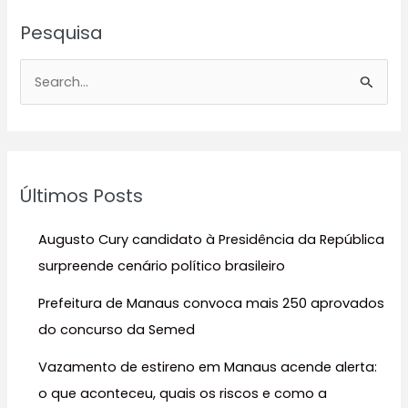
Pesquisa
P
e
s
q
u
Últimos Posts
i
s
Augusto Cury candidato à Presidência da República
a
surpreende cenário político brasileiro
r
Prefeitura de Manaus convoca mais 250 aprovados
p
do concurso da Semed
o
r
Vazamento de estireno em Manaus acende alerta:
:
o que aconteceu, quais os riscos e como a